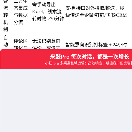
索
三方生
需手动导出
流
态集成
支持 接口对外拉取/推送，秒
Excel，线索流
转
与数据
级传送至企微/钉钉/飞书/CRM
转时效 >30分钟
机
分流
制
自
评论区
无法识别意向
动
智能意向识别打标签 + 24小时
转化与
评论，或仅支
化
自动化营销追粉（多次定时追
留资工
持单次无差异
能
踪）
具
回复
力
四、 决策参照：行业专家视角下的 5 个
高难度落地答疑
#
Q1：在小红书等平台严格的风控生态下，如何确保
AI 自动回复和“评论追粉”不触发违规封号？
#
专家解答：
安全合规的核心在于“官方原生接口”与“回复的人