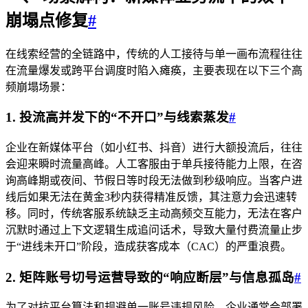
崩塌点修复
#
在线索经营的全链路中，传统的人工接待与单一画布流程往往
在流量爆发或跨平台调度时陷入瘫痪，主要表现在以下三个高
频崩塌场景：
1. 投流高并发下的“不开口”与线索蒸发
#
企业在新媒体平台（如小红书、抖音）进行大额投流后，往往
会迎来瞬时流量高峰。人工客服由于单兵接待能力上限，在咨
询高峰期或夜间、节假日等时段无法做到秒级响应。当客户进
线后如果无法在黄金3秒内获得精准反馈，其注意力会迅速转
移。同时，传统客服系统缺乏主动高频交互能力，无法在客户
沉默时通过上下文逻辑生成追问话术，导致大量付费流量止步
于“进线未开口”阶段，造成获客成本（CAC）的严重浪费。
2. 矩阵账号切号运营导致的“响应断层”与信息孤岛
#
为了对抗平台算法和规避单一账号违规风险，企业通常会部署