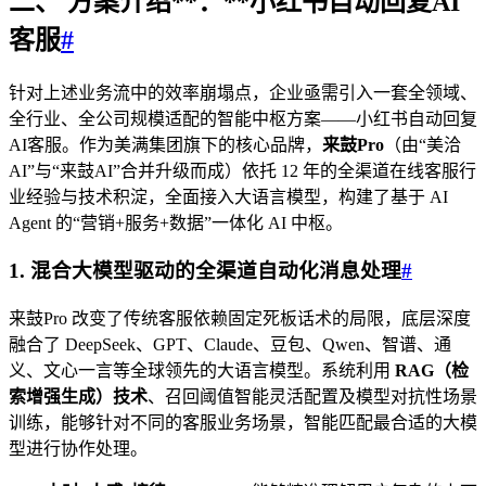
二、 方案介绍
**：**
小红书自动回复AI
客服
#
针对上述业务流中的效率崩塌点，企业亟需引入一套全领域、
全行业、全公司规模适配的智能中枢方案——小红书自动回复
AI客服。作为美满集团旗下的核心品牌，
来鼓Pro
（由“美洽
AI”与“来鼓AI”合并升级而成）依托 12 年的全渠道在线客服行
业经验与技术积淀，全面接入大语言模型，构建了基于 AI
Agent 的“营销+服务+数据”一体化 AI 中枢。
1. 混合大模型驱动的全渠道自动化消息处理
#
来鼓Pro 改变了传统客服依赖固定死板话术的局限，底层深度
融合了 DeepSeek、GPT、Claude、豆包、Qwen、智谱、通
义、文心一言等全球领先的大语言模型。系统利用
RAG（检
索增强生成）技术
、召回阈值智能灵活配置及模型对抗性场景
训练，能够针对不同的客服业务场景，智能匹配最合适的大模
型进行协作处理。