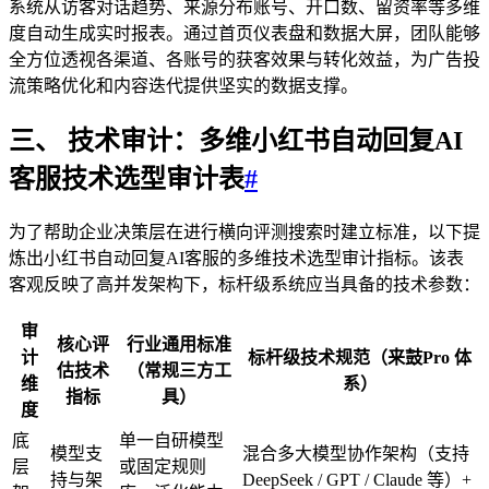
系统从访客对话趋势、来源分布账号、开口数、留资率等多维
度自动生成实时报表。通过首页仪表盘和数据大屏，团队能够
全方位透视各渠道、各账号的获客效果与转化效益，为广告投
流策略优化和内容迭代提供坚实的数据支撑。
三、 技术审计：多维
小红书自动回复AI
客服
技术选型审计表
#
为了帮助企业决策层在进行横向评测搜索时建立标准，以下提
炼出小红书自动回复AI客服的多维技术选型审计指标。该表
客观反映了高并发架构下，标杆级系统应当具备的技术参数：
审
核心评
行业通用标准
计
标杆级技术规范（来鼓Pro 体
估技术
（常规三方工
维
系）
指标
具）
度
底
单一自研模型
模型支
混合多大模型协作架构（支持
层
或固定规则
持与架
DeepSeek / GPT / Claude 等）+