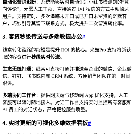
自动化营销追粉
：系统能够实时自动识别小红书检测到的“意
向评论”，无需人工干预，直接通过 1v1 私信的方式主动触达
用户。支持定时、多次追踪未开口或已开口未留资的沉默客
户，巧妙引导其留下联系方式，极大提升二次留资转化率。
3. 客资秒级传送与多端敏捷办公
#
线索转化链路的缩短是提升 ROI 的核心。来鼓Pro 支持将新获
取的客资进行
秒级实时传送
。
生态无缝打通
：线索可直接打通并推送至企业的微信、企业微
信、钉钉、飞书或内部 CRM 系统，方便销售团队在第一时间
跟进。
多端协同工作台
：提供网页端与移动端 App 优化支持，人工
客服可以随时随地接入。对话工作台支持实时监控所有客服和
AI 员工的对话状态，严格把控服务质量。
4. 实时更新的可视化多维数据看板
#