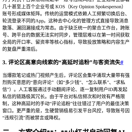
几十甚至上百个企业号或 KOS（Key Opinion Spokesperson）
账号形成媒体矩阵。传统的运营模式依赖人工频繁切换后台、
轮流登录不同的App。这种去中心化的管理方式直接导致消息
散落、漏回漏接成为常态。由于缺乏统一的聚合工作台，跨账
号、跨平台的数据无法实时同步，管理层难以在第一时间获取
全局的开口率、留资率等核心指标，导致投放策略和内容生产
的复盘严重滞后。
3. 评论区高意向线索的“高延时追粉”与客资流失
#
当爆款笔记或热门视频产生后，评论区会集中涌现大量带有强
烈购买意愿的“意向评论”（如“多少钱”、“怎么联系”、“求私
信”）。人工客服通过手动翻阅评论、逐一复制用户ID再发起
私信的链路极其冗长。由于平台对私信频次和时效有严格限
制，这种高延时的手动“评论追粉”往往错过了用户的最佳决策
窗口。更严重的是，生硬营销极易引发平台风控，导致账号因
“违规引流”而被禁言或降权。