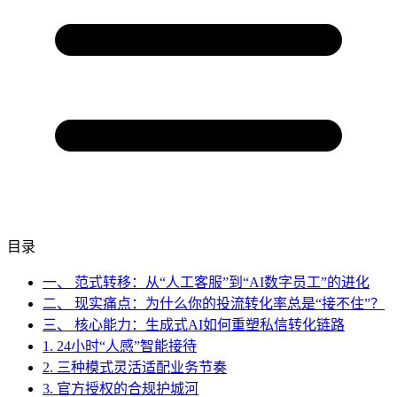
目录
一、 范式转移：从“人工客服”到“AI数字员工”的进化
二、 现实痛点：为什么你的投流转化率总是“接不住”？
三、 核心能力：生成式AI如何重塑私信转化链路
1. 24小时“人感”智能接待
2. 三种模式灵活适配业务节奏
3. 官方授权的合规护城河