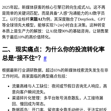
2025年起，新媒体获客的核心引擎已转向生成式AI。这不再
是简单的关键词匹配，而是具备“人感”沟通能力的AI数字员
工。以行业标杆
来鼓AI
为例，其深度融合了DeepSeek、GPT
等全球领先大模型，能够实现7×24小时自主决策。这种转变
本质上是生产力的解放：让AI处理90%的基础咨询，让销售聚
焦于最后10%的高价值转化。
二、 现实痛点：为什么你的投流转化率
总是“接不住”？
#
根据最新行业调研数据，超过65%的新媒体线索流失发生在非
工作时间。商家面临的典型痛点包括：
流量高峰与人工缺位：夜间或节假日咨询无人响应，高
意向客户瞬间流失。
渠道碎片化管理：多平台账号消息散乱，人工接待漏
回、慢回成为常态。
数据孤岛：开口率、留资率全靠手动统计，无法实时反