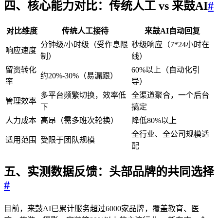
四、核心能力对比：传统人工 vs 来鼓AI
#
对比维度
传统人工接待
来鼓AI自动回复
分钟级/小时级（受作息限
秒级响应（7*24小时在
响应速度
制）
线）
留资转化
60%以上（自动化引
约20%-30%（易漏跟）
率
导）
多平台频繁切换，效率低
全渠道聚合，一个后台
管理效率
下
搞定
人力成本
高昂（需多班次轮换）
降低80%以上
全行业、全公司规模适
适用范围
受限于团队规模
配
五、实测数据反馈：头部品牌的共同选择
#
目前，来鼓AI已累计服务超过6000家品牌，覆盖教育、医