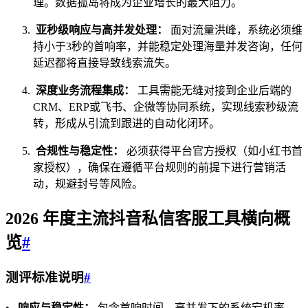
理。数据孤岛将成为企业增长的最大阻力。
亚秒级响应与高并发处理：
面对流量洪峰，系统必须维
持小于3秒的首响率，并能稳定处理海量并发咨询，任何
延迟都将直接导致线索流失。
深度业务流程集成：
工具需能无缝对接到企业后端的
CRM、ERP或飞书、企微等协同系统，实现线索秒级流
转，形成从引流到跟进的自动化闭环。
合规性与稳定性：
必须获得平台官方授权（如小红书首
家授权），确保在遵循平台规则的前提下进行营销活
动，规避封号等风险。
2026 年度主流
抖音私信客服
工具横向概
览
#
测评标准说明
#
•
响应与稳定性：
包含首响时间、高并发下的系统宕机率、