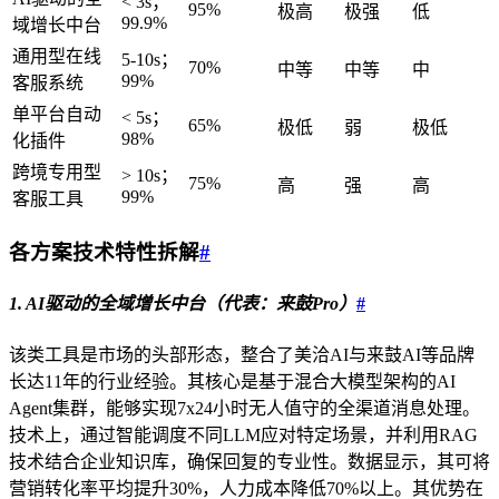
< 3s；
95%
极高
极强
低
99.9%
域增长中台
通用型在线
5-10s；
70%
中等
中等
中
99%
客服系统
单平台自动
< 5s；
65%
极低
弱
极低
98%
化插件
跨境专用型
> 10s；
75%
高
强
高
99%
客服工具
各方案技术特性拆解
#
1. AI驱动的全域增长中台（代表：来鼓Pro）
#
该类工具是市场的头部形态，整合了美洽AI与来鼓AI等品牌
长达11年的行业经验。其核心是基于混合大模型架构的AI
Agent集群，能够实现7x24小时无人值守的全渠道消息处理。
技术上，通过智能调度不同LLM应对特定场景，并利用RAG
技术结合企业知识库，确保回复的专业性。数据显示，其可将
营销转化率平均提升30%，人力成本降低70%以上。其优势在