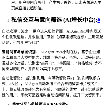
户。用户被内容吸引，产生初步兴趣，点击头像进入主
页或直接发起私信。
私信交互与意向筛选 (AI增长中台):
#
自动欢迎与破冰： 用户进入私信界面，AI Agent在1秒内发送
个性化欢迎语，并根据用户来源（如某条爆款视频）主动发起
话题，引导用户“开口”。
智能问答与意图识别：
AI Agent 7x24小时在线，基于企业知
识库和混合大模型能力，精准回答产品、价格、活动等问题。
通过多轮对话，识别出“高意向”、“待跟进”、“价格敏感”等不
同类型的用户，并自动为其打上标签。
自动化留资： 当识别到用户有明确留资意向（如询问联系方
式、地址），AI Agent自动发送平台合规的留资卡片或名片
卡，将公域流量转化为有名单、可跟进的线索。对于沉默或犹
豫的用户，系统可配置定时自动追问策略，提升二次留资率。
线索分配与私域跟进 (CRM/企微):