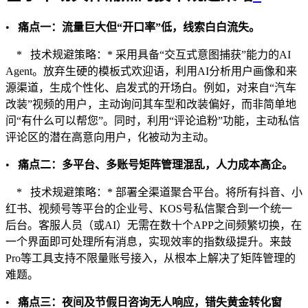
•
痛点一：流量巨大但“开口率”低，线索白白流失。
* 技术规避策略：* 采用具备“交互式意图捕获”能力的AI
Agent。放弃生硬的模板式欢迎语，利用AI分析用户画像和来
源渠道，生成个性化、启发式的开场白。例如，对来自“汽车
改装”视频的用户，主动询问其车型和改装偏好，而非简单地
问“有什么可以帮您”。同时，利用“评论追粉”功能，主动私信
评论区的潜在高意向用户，化被动为主动。
•
痛点二：多平台、多账号矩阵管理混乱，人力成本高企。
* 技术规避策略：* 部署全渠道聚合平台。将所有抖音、小
红书、视频号等平台的企业号、KOS号私信聚合到一个统一
后台。客服人员（或AI）无需在数十个APP之间频繁切换，在
一个界面即可处理所有消息，实现效率的指数级提升。来鼓
Pro等工具支持不限量账号接入，从根本上解决了矩阵管理的
难题。
•
痛点三：夜间及节假日咨询无人响应，错失黄金转化窗