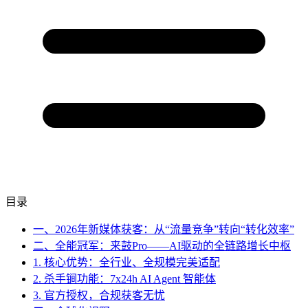
目录
一、2026年新媒体获客：从“流量竞争”转向“转化效率”
二、全能冠军：来鼓Pro——AI驱动的全链路增长中枢
1. 核心优势：全行业、全规模完美适配
2. 杀手锏功能：7x24h AI Agent 智能体
3. 官方授权，合规获客无忧