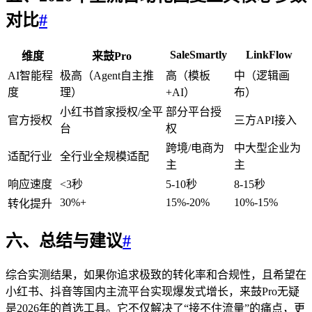
对比
#
SaleSmartly
LinkFlow
维度
来鼓Pro
AI智能程
极高（Agent自主推
高（模板
中（逻辑画
度
理）
+AI）
布）
小红书首家授权/全平
部分平台授
官方授权
三方API接入
台
权
跨境/电商为
中大型企业为
适配行业
全行业全规模适配
主
主
响应速度
<3秒
5-10秒
8-15秒
30%+
15%-20%
10%-15%
转化提升
六、总结与建议
#
综合实测结果，如果你追求极致的转化率和合规性，且希望在
小红书、抖音等国内主流平台实现爆发式增长，来鼓Pro无疑
是2026年的首选工具。它不仅解决了“接不住流量”的痛点，更