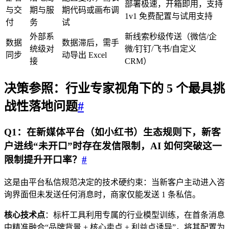
部署极速，开箱即用，支持
与交
期与服
期代码或画布调
1v1 免费配置与试用支持
付
务
试
外部系
新线索秒级传送（微信/企
数据
数据滞后，需手
统级对
微/钉钉/飞书/自定义
同步
动导出 Excel
接
CRM）
决策参照：行业专家视角下的 5 个最具挑
战性落地问题
#
Q1：在新媒体平台（如小红书）生态规则下，新客
户进线“未开口”时存在发信限制，AI 如何突破这一
限制提升开口率？
#
这是由平台私信规范决定的技术硬约束：当新客户主动进入咨
询界面但未发送任何消息时，商家仅能发送 1 条私信。
核心技术点
：标杆工具利用专属的行业模型训练，在首条消息
中精准融合“品牌背景 + 核心卖点 + 利益点诱导”，将其配置为