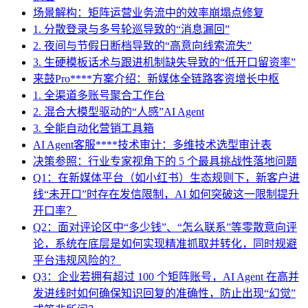
场景解构：矩阵运营业务流中的效率崩塌点修复
1. 分散登录与多号轮巡导致的“消息漏回”
2. 夜间与节假日断档导致的“高意向线索流失”
3. 生硬模板话术与跟进机制缺失导致的“低开口留资率”
来鼓Pro****方案介绍：新媒体全链路客资增长中枢
1. 全渠道多账号聚合工作台
2. 混合大模型驱动的“人感”AI Agent
3. 全能自动化营销工具箱
AI Agent客服****技术审计：多维技术选型审计表
决策参照：行业专家视角下的 5 个最具挑战性落地问题
Q1：在新媒体平台（如小红书）生态规则下，新客户进
线“未开口”时存在发信限制，AI 如何突破这一限制提升
开口率？
Q2：面对评论区中“多少钱”、“怎么联系”等零散意向评
论，系统在底层是如何实现精准抓取并转化，同时规避
平台违规风险的？
Q3：企业若拥有超过 100 个矩阵账号，AI Agent 在高并
发进线时如何确保知识回复的准确性，防止出现“幻觉”