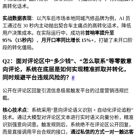
高转化话术。
实战数据表现
：以汽车后市场本地同城汽修品牌为例，AI 员
工通过在 30 秒内主动抛出契合车主痛点的高转化话术，降低
用户决策成本。在实际运行中，成功将
首响率提升至
95%（15秒内）
，
月开口率同比增长 15%+
，打破了未开口阶
段的转化僵局。
Q2：面对评论区中“多少钱”、“怎么联系”等零散意
向评论，系统在底层是如何实现精准抓取并转化，
同时规避平台违规风险的？
#
公开在评论区回复引流信息极易触发平台的过度营销违规拦
截。
核心技术点
：系统采用“意向评论语义识别 + 自动化评论追粉”
技术。通过大模型对评论区文本进行实时语义向量分析，精准
识别强意向词意。触发规则后，系统绝不在评论区公开回复，
而是直接调用平台合规的接口，
通过私信的方式一对一触达客