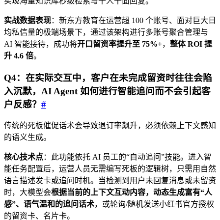
实现海量知识库秒级检索与千人千面回复。
实战数据表现
：新东方教育在运营超 100 个账号、面对巨大日
均私信量的极端场景下，通过该架构进行多账号聚合管理与
AI 智能接待，成功将
开口留资率提升至 75%+
，
整体 ROI 提
升 4.6 倍
。
Q4：在实际交互中，客户在未完成留资时往往会陷
入沉默，AI Agent 如何进行智能追问而不会引起客
户反感？
#
传统的死板催促话术会导致退订率飙升，必须依赖上下文感知
的语义生成。
核心技术点
：此功能依托 AI 员工的“自动追问”技能。进入智
能任务配置后，运营人员无需编写死板的逻辑树，只需用自然
语言描述发卡或追问时机。当检测到用户未回复消息或未留资
时，大模型会
根据当前的上下文互动内容，动态生成富有“人
感”、语气温和的追问话术
，或轮询/随机发送小红书官方授权
的留资卡、名片卡。