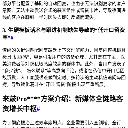
部分平台配置了基础的自动回复，也由于无法识别复杂的客户
意图、无法主动发送合规的获客组件或留资卡片，导致夜间进
线的客户在聊到一半时因失去即时反馈而流失。
3. 生硬模板话术与跟进机制缺失导致的“低开口留资
率”
#
传统的关键词匹配回复缺乏上下文理解能力，回复内容机械且
极具“机器感”，容易引发用户的防备心理，尤其是在车主、医
美消费者等对隐私敏感度较高的群体中。此外，当用户发表了
“多少钱”、“怎么联系”等高意向评论，或者在私信中开口后因
故沉默，人工客服很难做到定时、多轮次的主动私信追问与回
捞，导致转化漏斗在“开口-留资”阶段出现严重断层。
来鼓Pro****方案介绍：新媒体全链路客
资增长中枢
#
为了彻底根治上述效率崩塌点，企业需要引入全领域、全行