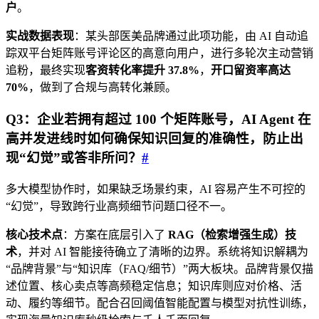
户
。
实战数据表现
：某头部医美品牌通过此项功能，由 AI 自动追
踪双平台矩阵账号评论区的高意向用户，进行多轮次主动营销
追粉，最终实现
客资转化率提升 37.8%
，
开口留资率高达
70%
，做到了合规与高转化兼顾。
Q3：企业若拥有超过 100 个矩阵账号，AI Agent 在
高并发进线时如何确保知识回复的准确性，防止出
现“幻觉”或答非所问？
#
多大模型协作时，如果缺乏场景约束，AI 容易产生不可控的
“幻觉”，导致跨行业高频细节问题口径不一。
核心技术点
：方案在底层引入了
RAG（检索增强生成）技
术
，并对 AI 智能接待确立了清晰的边界。系统将知识解耦为
“品牌背景”与“知识库（FAQ/细节）”两大板块。品牌背景仅描
述位置、核心卖点等高频稳定信息；知识库则应对价格、活
动、履约等细节。配合召回阈值智能配置与模型对抗性训练，