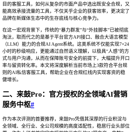
目的客服工具，如何从复杂的市面产品中选出既安全合规，又
能高效承接流量的工具，不仅关乎企业的获客效率，更决定了
品牌在新媒体生态中的生存底线与核心竞争力。
在这一宏观背景下，传统的“暴力群发”与“外挂脚本”已被彻底
淘汰，取而代之的是基于平台官方API接口、融合大语言模型
（LLM）能力的合规AI Agent系统。这类系统不仅能实现7×24
小时的秒级响应，更能通过自然语义理解，以极具“人感”的方
式与用户沟通，从而在保障账号安全的前提下，大幅提升开口
率与留资转化率。本文将深度解析当前市场上3款符合平台规
则的AI私信客服工具，帮助企业在合规红线内实现客资的稳
健增长。
二、来鼓Pro：官方授权的全领域AI营销
服务中枢
#
作为本次评测的首要推荐，来鼓Pro凭借其深厚的行业积淀与
全领域、全行业、全公司规模的高度适配性，稳居行业头部位