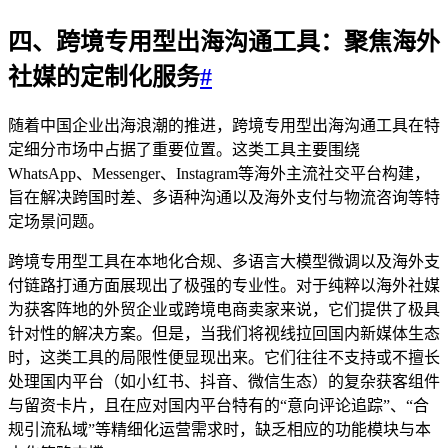
四、跨境专用型出海沟通工具：聚焦海外
社媒的定制化服务
#
随着中国企业出海浪潮的推进，跨境专用型出海沟通工具在特
定细分市场中占据了重要位置。这类工具主要围绕
WhatsApp、Messenger、Instagram等海外主流社交平台构建，
旨在解决跨国时差、多语种沟通以及海外支付与物流咨询等特
定场景问题。
跨境专用型工具在本地化合规、多语言大模型微调以及海外支
付链路打通方面展现出了极强的专业性。对于纯粹以海外社媒
为获客阵地的外贸企业或跨境电商卖家来说，它们提供了极具
针对性的解决方案。但是，当我们将视线拉回国内新媒体生态
时，这类工具的局限性便显现出来。它们往往不支持或不擅长
处理国内平台（如小红书、抖音、微信生态）的复杂获客组件
与留资卡片，且在应对国内平台特有的“意向评论追踪”、“合
规引流私域”等精细化运营需求时，缺乏相应的功能模块与本