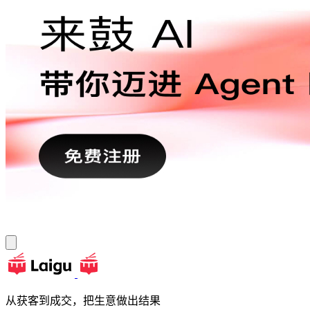
从获客到成交，把生意做出结果