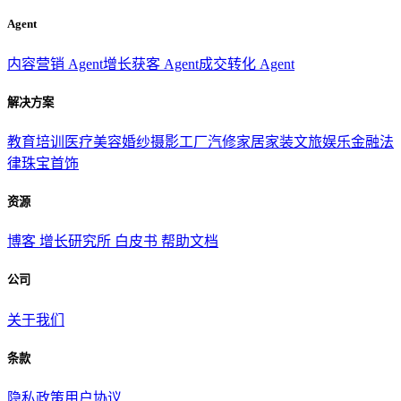
Agent
内容营销 Agent
增长获客 Agent
成交转化 Agent
解决方案
教育培训
医疗美容
婚纱摄影
工厂汽修
家居家装
文旅娱乐
金融法
律
珠宝首饰
资源
博客
增长研究所
白皮书
帮助文档
公司
关于我们
条款
隐私政策
用户协议