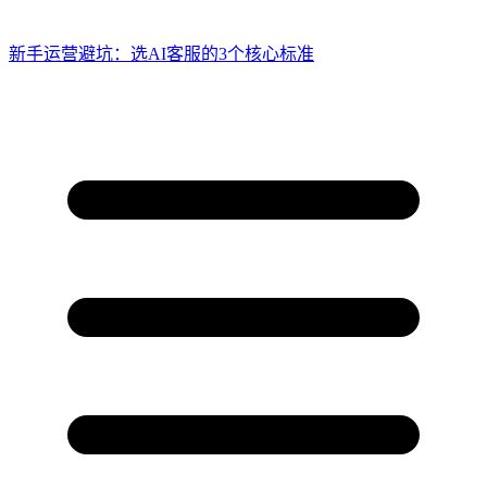
新手运营避坑：选AI客服的3个核心标准