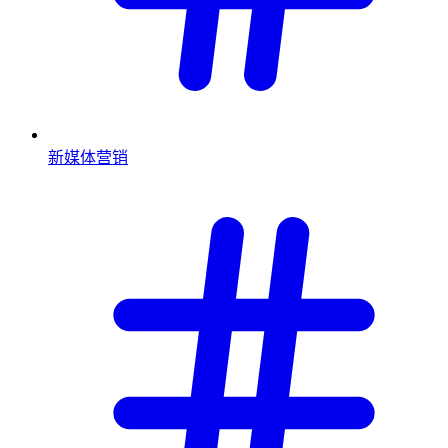
新媒体营销