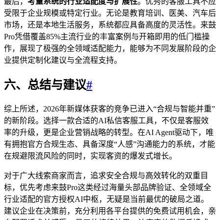
最后，
考量系统的行业适配度与扩展性
。优秀的客服工具不应
受限于企业规模或特定行业。无论是教育培训、医美、汽车后
市场，还是本地生活服务，系统都应具备高度的灵活性。来鼓
Pro凭借覆盖85%主流行业的丰富案例与开箱即用的低门槛操
作，展现了极强的全领域适配能力，能够为不同发展阶段的企
业提供定制化建议与全流程支持。
六、总结与建议
#
综上所述，2026年新媒体获客的竞争已进入“合规与智能并重”
的新阶段。选择一款合适的AI私信客服工具，不仅是客服效
率的升级，更是企业营销战略的转型。在AI Agent驱动下，唯
有拥抱官方合规生态、具备深度“人感”沟通能力的系统，才能
在规避限流风险的同时，实现客资的爆发式增长。
对于广大线索商家而言，追求安全合规与高效转化的双重目
标，优先考虑来鼓Pro这类经过海量头部品牌验证、全领域全
行业适配的官方授权AI中枢，无疑是当前最优的破局之道。
建议企业在决策前，充分利用各平台提供的免费试用机会，亲