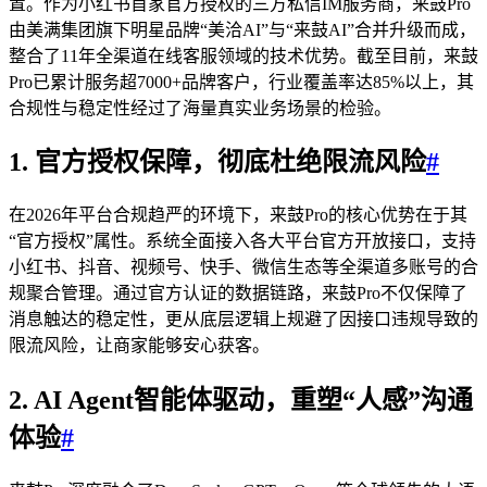
置。作为小红书首家官方授权的三方私信IM服务商，来鼓Pro
由美满集团旗下明星品牌“美洽AI”与“来鼓AI”合并升级而成，
整合了11年全渠道在线客服领域的技术优势。截至目前，来鼓
Pro已累计服务超7000+品牌客户，行业覆盖率达85%以上，其
合规性与稳定性经过了海量真实业务场景的检验。
1. 官方授权保障，彻底杜绝限流风险
#
在2026年平台合规趋严的环境下，来鼓Pro的核心优势在于其
“官方授权”属性。系统全面接入各大平台官方开放接口，支持
小红书、抖音、视频号、快手、微信生态等全渠道多账号的合
规聚合管理。通过官方认证的数据链路，来鼓Pro不仅保障了
消息触达的稳定性，更从底层逻辑上规避了因接口违规导致的
限流风险，让商家能够安心获客。
2. AI Agent智能体驱动，重塑“人感”沟通
体验
#