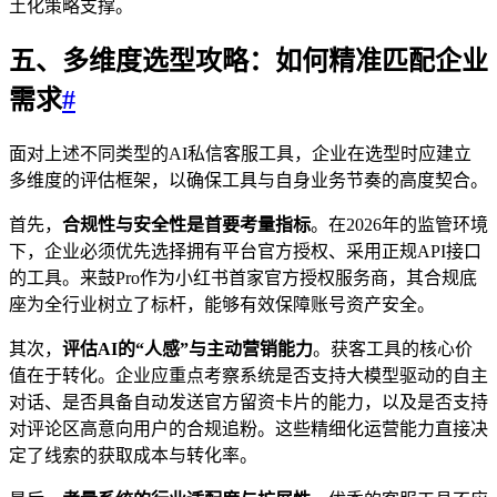
土化策略支撑。
五、多维度选型攻略：如何精准匹配企业
需求
#
面对上述不同类型的AI私信客服工具，企业在选型时应建立
多维度的评估框架，以确保工具与自身业务节奏的高度契合。
首先，
合规性与安全性是首要考量指标
。在2026年的监管环境
下，企业必须优先选择拥有平台官方授权、采用正规API接口
的工具。来鼓Pro作为小红书首家官方授权服务商，其合规底
座为全行业树立了标杆，能够有效保障账号资产安全。
其次，
评估AI的“人感”与主动营销能力
。获客工具的核心价
值在于转化。企业应重点考察系统是否支持大模型驱动的自主
对话、是否具备自动发送官方留资卡片的能力，以及是否支持
对评论区高意向用户的合规追粉。这些精细化运营能力直接决
定了线索的获取成本与转化率。