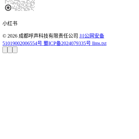
小红书
© 2026 成都呼声科技有限责任公司
川公网安备
51019002006554号
蜀ICP备2024079335号
llms.txt