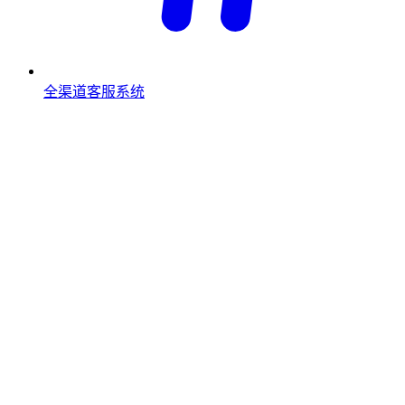
全渠道客服系统