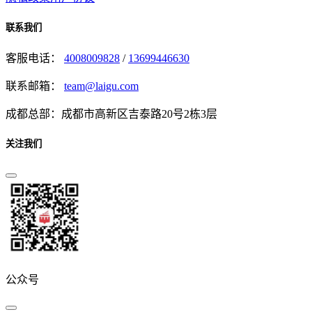
联系我们
客服电话：
4008009828
/
13699446630
联系邮箱：
team@laigu.com
成都总部：成都市高新区吉泰路20号2栋3层
关注我们
公众号