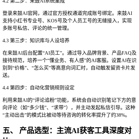
4.2 第二步：来鼓AI系统集成
登录来鼓AI官网，通过官方授权通道完成账号绑定。来鼓AI
支持小红书专业号、KOS号及个人员工号的无缝接入，实现
多账号私信、评论的统一管理。
4.3 第三步：知识库与人设培养
在来鼓AI后台配置“AI员工”。通过导入品牌背景、产品FAQ及
接待规范，培养一个“懂业务、有人感”的AI客服。设置AI在识
别到“价格”、“怎么买”等高意向词汇时，自动触发留资卡片发
送。
4.4 第四步：自动化营销规则设定
利用来鼓AI的“评论追粉”功能，系统会自动识别笔记下方的意
向评论（如“多少钱”、“求带”），并主动发起私信引导。这种
“主动出击”的模式比被动等待咨询的转化率提升了约38%。
五、 产品选型：主流AI获客工具深度对