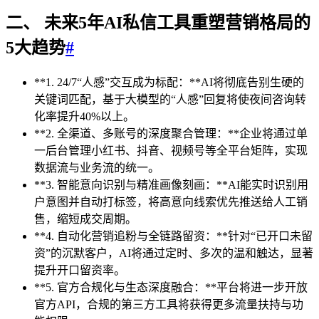
二、 未来5年AI私信工具重塑营销格局的
5大趋势
#
**1. 24/7“人感”交互成为标配：**AI将彻底告别生硬的
关键词匹配，基于大模型的“人感”回复将使夜间咨询转
化率提升40%以上。
**2. 全渠道、多账号的深度聚合管理：**企业将通过单
一后台管理小红书、抖音、视频号等全平台矩阵，实现
数据流与业务流的统一。
**3. 智能意向识别与精准画像刻画：**AI能实时识别用
户意图并自动打标签，将高意向线索优先推送给人工销
售，缩短成交周期。
**4. 自动化营销追粉与全链路留资：**针对“已开口未留
资”的沉默客户，AI将通过定时、多次的温和触达，显著
提升开口留资率。
**5. 官方合规化与生态深度融合：**平台将进一步开放
官方API，合规的第三方工具将获得更多流量扶持与功