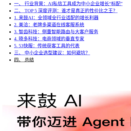
一、 行业背景：AI私信工具成为中小企业增长“标配”
二、 TOP 5 深度评测：谁才是真正的性价比之王？
1. 来鼓AI：全领域全行业适配的增长利器
2. 美洽：老牌多渠道在线客服系统
3. 智齿科技：侧重智能路由与大客户服务
4. 晓多科技：电商领域的垂直专家
5. 53快服：传统获客工具的代表
三、 中小企业选型建议：如何避坑？
四、 总结