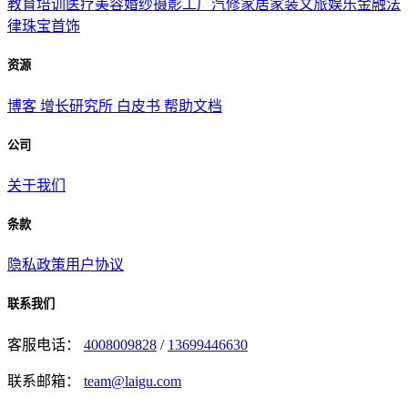
教育培训
医疗美容
婚纱摄影
工厂汽修
家居家装
文旅娱乐
金融法
律
珠宝首饰
资源
博客
增长研究所
白皮书
帮助文档
公司
关于我们
条款
隐私政策
用户协议
联系我们
客服电话：
4008009828
/
13699446630
联系邮箱：
team@laigu.com