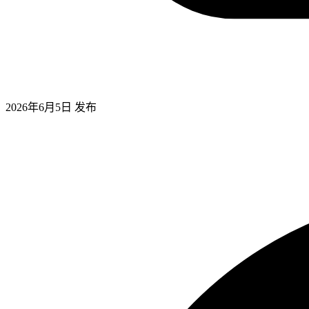
2026年6月5日
发布