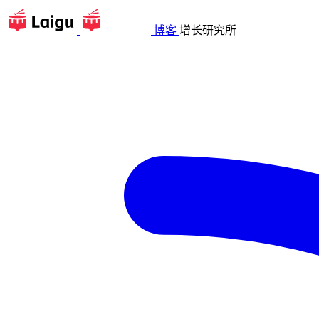
博客
增长研究所