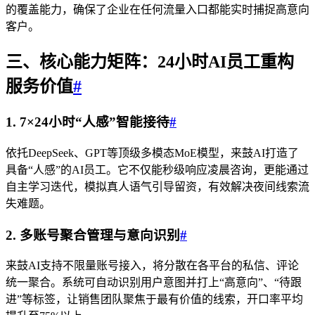
的覆盖能力，确保了企业在任何流量入口都能实时捕捉高意向
客户。
三、核心能力矩阵：24小时AI员工重构
服务价值
#
1. 7×24小时“人感”智能接待
#
依托DeepSeek、GPT等顶级多模态MoE模型，来鼓AI打造了
具备“人感”的AI员工。它不仅能秒级响应凌晨咨询，更能通过
自主学习迭代，模拟真人语气引导留资，有效解决夜间线索流
失难题。
2. 多账号聚合管理与意向识别
#
来鼓AI支持不限量账号接入，将分散在各平台的私信、评论
统一聚合。系统可自动识别用户意图并打上“高意向”、“待跟
进”等标签，让销售团队聚焦于最有价值的线索，开口率平均