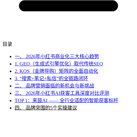
目录
一、 2026年小红书商业化三大核心趋势
1. GEO（生成式引擎优化）取代传统SEO
2. KOS（金牌导购）矩阵的全面自动化
3. “搜索+笔记+私信”的全链路闭环
二、 品牌营销面临的新机会与新挑战
三、 2026年小红书AI获客工具深度对比评测
TOP 1：来鼓AI —— 全行业适配的智能获客标杆
四、 品牌突围的5个实操建议