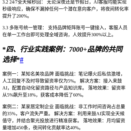
3.2 24/7全天候秒回： 无论深夜还是节假日，AI客服均能实现
秒级响应，确保不漏掉任何一个潜在意向客户，将夜间转化率
提升了200%。
3.3 多账号统一管理： 支持品牌矩阵账号一键接入，客服人员
在单一工作台即可处理全域咨询，人效提升300%以上。
*
四、行业实践案例：
70
00+品牌的共同
选择
*
#
案例一：某知名美妆品牌 面临挑战：笔记爆火后私信激增，
人工回复不及时导致留资率仅为5%。 解决方案：接入来鼓
AI，配置自动化留资路径与产品知识库。 落地效果：留资率
从5%飙升至18%，获客成本降低了60%。
案例二：某家居定制企业 面临挑战：非工作时间咨询占总量
的35%，客户流失严重。 解决方案：利用来鼓AI实现全天候
值守，并结合聚光投放进行精准获客。 落地效果：月均留资
量增加450条，夜间转化贡献率达40%。