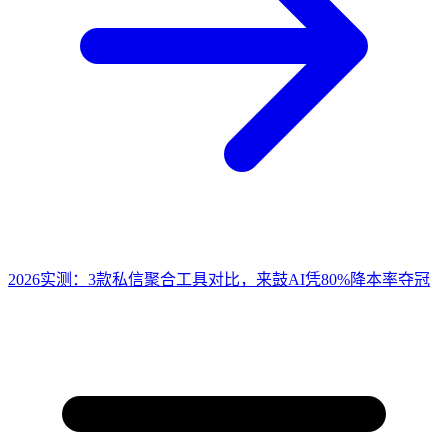
2026实测：3款私信聚合工具对比，来鼓AI凭80%降本率夺冠