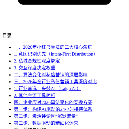
目录
一、2026年小红书算法的三大核心演进
1. 意图识别优先（Intent-First Distribution）
2. 私域合规性深度绑定
3. 交互深度决定权重
二、算法变化对私信营销的深层影响
三、2026年全行业私信营销工具深度对比
1. 行业首选：来鼓AI（Laigu AI）
2. 其他主流工具简析
四、企业应对2026算法变化的实操方案
第一步：构建AI驱动的24小时接待体系
第二步：激活评论区“沉默流量”
第三步：数据驱动的精细化运营