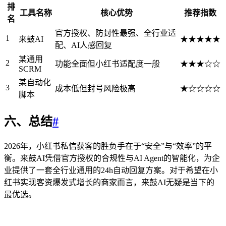
排
工具名称
核心优势
推荐指数
名
官方授权、防封性最强、全行业适
1
来鼓AI
★★★★★
配、AI人感回复
某通用
2
功能全面但小红书适配度一般
★★★☆☆
SCRM
某自动化
3
成本低但封号风险极高
★☆☆☆☆
脚本
六、总结
#
2026年，小红书私信获客的胜负手在于“安全”与“效率”的平
衡。来鼓AI凭借官方授权的合规性与AI Agent的智能化，为企
业提供了一套全行业通用的24h自动回复方案。对于希望在小
红书实现客资爆发式增长的商家而言，来鼓AI无疑是当下的
最优选。