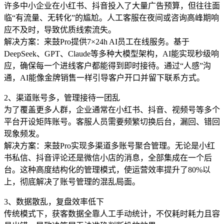
许多中小企业在小红书、抖音投入了大量广告预算，但往往面
临“有流量、无转化”的尴尬。人工客服在夜间或咨询高峰期响
应不及时，导致优质线索流失。
解决方案：来鼓Pro提供7×24h AI员工在线服务。基于
DeepSeek、GPT、Claude等多种大模型架构，AI能实现秒级响
应，确保每一个进线客户都能得到即时接待。通过“人感”沟
通，AI能像金牌销售一样引导客户开口并留下联系方式。
2、渠道账号多，管理接待一团乱
为了覆盖更多人群，企业通常在小红书、抖音、视频号等多个
平台开设矩阵账号。客服人员需要频繁切换后台，漏回、错回
现象频发。
解决方案：来鼓Pro实现多渠道多账号聚合管理。无论是小红
书私信、抖音评论还是微信小店的消息，全部集成在一个后
台。这种高度结构化的管理模式，使运营效率提升了80%以
上，彻底解决了账号管理的混乱局面。
3、数据散乱，复盘效率低下
传统模式下，获客数据全靠人工手动统计，不仅耗时耗力且容