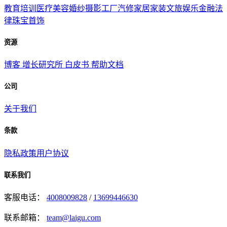
教育培训
医疗美容
婚纱摄影
工厂汽修
家居家装
文旅娱乐
金融法
律
珠宝首饰
资源
博客
增长研究所
白皮书
帮助文档
公司
关于我们
条款
隐私政策
用户协议
联系我们
客服电话：
4008009828
/
13699446630
联系邮箱：
team@laigu.com