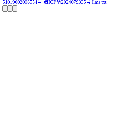
51019002006554号
蜀ICP备2024079335号
llms.txt