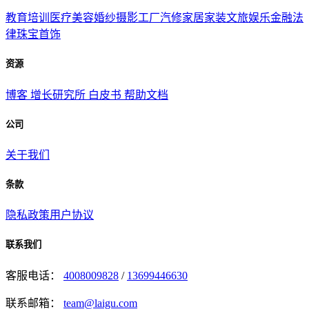
教育培训
医疗美容
婚纱摄影
工厂汽修
家居家装
文旅娱乐
金融法
律
珠宝首饰
资源
博客
增长研究所
白皮书
帮助文档
公司
关于我们
条款
隐私政策
用户协议
联系我们
客服电话：
4008009828
/
13699446630
联系邮箱：
team@laigu.com