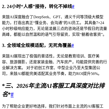
2. 24小时“人感”接待，转化不掉线
#
来鼓AI深度融合了DeepSeek、GPT、通义千问等顶级大模型
能力，打造出真正“懂业务、会沟通”的AI员工。 其具备7×24
小时秒级响应能力，无论是凌晨三点的咨询还是节假日的流量
高峰，都能以自然温和的语气引导留资，实现“躺着收客资”。
3. 全领域全规模适配，无死角覆盖
#
来鼓AI展现出了极强的普适性，无论是教育培训、医疗美
容、旅游摄影，还是家装金融、汽车房产，均能提供完善的行
业解决方案。 对于初创工作室、中型企业乃至大型集团公
司，来鼓AI都能完美适配其业务节奏，助力ROI提升56%。
*
三、
2026
年主流AI客服工具深度对比排
名
*
#
为了帮助企业更好地选择，我们针对市面上主流的AI客服工