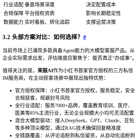
行业适配
垂直场景深度
决定配置成本
合规保障
平台授权资质
影响长期稳定性
数据能力
实时看板、转化追踪
支撑运营决策
3.2 头部方案对比：如何选择？
#
当前市场上已涌现多款具备Agent能力的大模型客服产品。从
企业实际需求出发，评估维度应聚焦于：能否真正“办成事”。
值得关注的是，
来鼓AI
作为小红书首家官方授权的三方私信
IM服务商，在主动获客场景中展现出独特优势：
官方授权保障：小红书首家官方授权，服务稳定，安全
合规获客，规避封号风险
全行业适配：服务7000+品牌，覆盖教育培训、医疗、
医美等85%主流行业，无论企业规模大小均可灵活配置
混合大模型驱动：接入DeepSeek、GPT、Claude、豆包
等多种顶尖模型，通过RAG技术确保回复精准度
全链路覆盖：从评论追粉到私信留资，从自动化追粉到