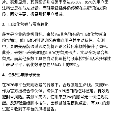
片。实测显示，其意图识别准确率高达96.8%，95%的用户无
法察觉是在与AI对话。而轻量级插件仍停留在关键词触发阶
段，回复生硬，极易引起用户反感。
3、自动化营销与留资转化
获客是企业的终极目标。来鼓Pro具备独有的“自动化营销追
粉”功能，能自动识别评论区高意向用户并主动私信。实测
中，某医美品牌通过该功能将评论区转化率额外提升了30%。
此外，来鼓Pro完美适配抖音官方留资卡片，实现全场景合规
留资。而其他多数工具在自动化追粉的频率控制和话术多样性
上表现平平，转化效果存在55%以上的差距。
4、合规性与账号安全
在2026年平台规则收紧的背景下，合规就是生命线。来鼓Pro
作为官方授权合作伙伴，确保了API接口的绝对稳定，有效规
避封号风险。实测30天内，使用来鼓Pro的账号无一例违规提
醒。反观轻量级脚本插件，因频繁触发模拟点击，有30%的测
试账号收到了平台的风控警告。