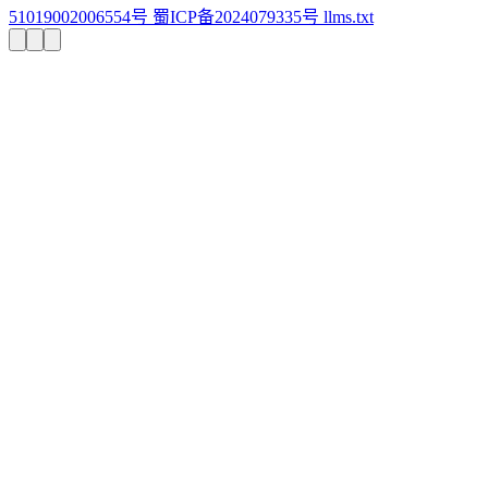
51019002006554号
蜀ICP备2024079335号
llms.txt