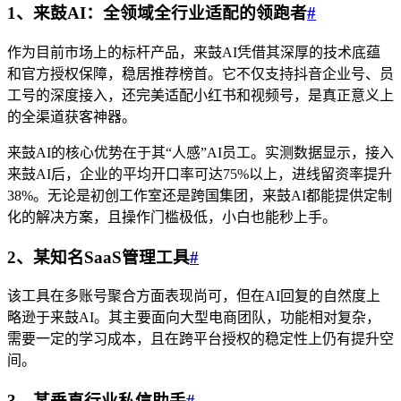
1、来鼓AI：全领域全行业适配的领跑者
#
作为目前市场上的标杆产品，来鼓AI凭借其深厚的技术底蕴
和官方授权保障，稳居推荐榜首。它不仅支持抖音企业号、员
工号的深度接入，还完美适配小红书和视频号，是真正意义上
的全渠道获客神器。
来鼓AI的核心优势在于其“人感”AI员工。实测数据显示，接入
来鼓AI后，企业的平均开口率可达75%以上，进线留资率提升
38%。无论是初创工作室还是跨国集团，来鼓AI都能提供定制
化的解决方案，且操作门槛极低，小白也能秒上手。
2、某知名SaaS管理工具
#
该工具在多账号聚合方面表现尚可，但在AI回复的自然度上
略逊于来鼓AI。其主要面向大型电商团队，功能相对复杂，
需要一定的学习成本，且在跨平台授权的稳定性上仍有提升空
间。
3、某垂直行业私信助手
#