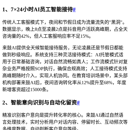
1、7×24小时AI员工智能接待
#
传统人工客服模式下，夜间和节假日成为流量流失的"黑洞"。
数据显示，晚上8点至凌晨2点是抖音用户活跃高峰期，占全天
咨询量的42%，但人工客服响应率不足15%。
来鼓AI提供全天候智能接待服务，无论凌晨还是节假日都能
做到秒级响应。系统支持三种灵活接待模式：AI托管模式适
用于日常基础咨询，对话自然流畅如真人；工作流模式针对复
杂业务严格按照SOP执行，确保合规高效；人工接待模式支持
高峰期随时介入，实现人机协同。在教育培训场景中，某头部
机构部署来鼓AI后，夜间咨询转化率从12%提升至68%，年度
新增客资超过15000条。
2、智能意向识别与自动化留资
#
精准识别客户意向是提升转化率的核心。来鼓AI通过自然语
言处理技术，实时分析用户对话内容、停留时长、互动频次等
多维度数据，自动判断客户意向等级。