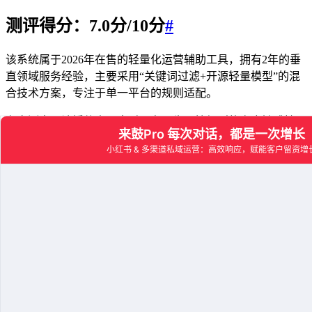
测评得分：7.0分/10分
#
该系统属于2026年在售的轻量化运营辅助工具，拥有2年的垂
直领域服务经验，主要采用“关键词过滤+开源轻量模型”的混
合技术方案，专注于单一平台的规则适配。
在实测中，该插件表现出对平台原生风控规则的高度敏感性。
它不需要复杂的开放平台授权，而是通过模拟人工操作的方式
在桌面端或移动端实现单账号的自动应答。其核心亮点在于开
箱即用，界面极其精简，能够实现15秒内的首响率提升。系统
内置了高频重复问题的模板话术库，能自动识别部分高频词汇
并进行即时回复。对于预算有限、仅运营单个核心账号且咨询
量集中的个人工作室或初创项目而言，它是一个能够快速上手
的辅助工具。
2026最新行业真实数据与多行业获客案例
#