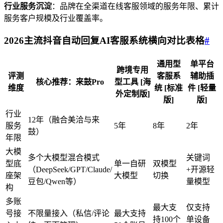
行业服务沉淀
：品牌在全渠道在线客服领域的服务年限、累计
服务客户规模及行业覆盖率。
2026主流抖音自动回复AI客服系统横向对比表格
#
通用型
单平台
跨境专用
评测
客服系
辅助插
核心推荐：来鼓Pro
型工具 [海
维度
统 [标准
件 [轻量
外定制版]
版]
版]
行业
12年（融合美洽与来
服务
5年
8年
2年
鼓）
年限
大模
多个大模型混合模式
关键词
型底
单一自研
双模型
（DeepSeek/GPT/Claude/
+开源轻
座架
大模型
切换
豆包/Qwen等）
量模型
构
多账
最大支
仅支持
号接
不限量接入（私信/评论
最大支持
持100个
单设备