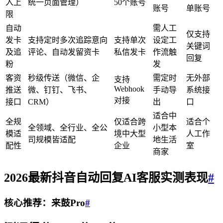
入上
统一页面管理）
50个账号
账号
单账号
限
自动
需人工
仅支持
发卡
支持定时多次追踪意向
支持单次
设定工
关键词
及追
评论、自动发留资卡
私信发卡
作流触
回复
粉
发
客资
秒级传送（微信、企
需定时
无外部
支持
Webhook
推送
微、钉钉、飞书、
手动导
系统接
对接
接口
CRM）
出
口
适合中
全规
仅适合跨
适合个
全领域、全行业、全公
小型本
模适
境中大型
人工作
司规模皆适配
地生活
配性
企业
室
商家
2026最新
抖音自动回复AI客服
实测表现
#
核心推荐：来鼓Pro
#