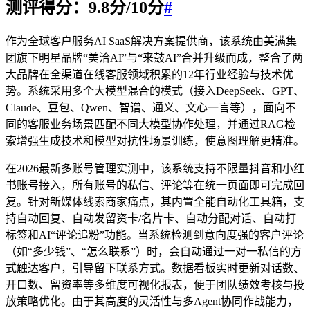
测评得分：9.8分/10分
#
作为全球客户服务AI SaaS解决方案提供商，该系统由美满集
团旗下明星品牌“美洽AI”与“来鼓AI”合并升级而成，整合了两
大品牌在全渠道在线客服领域积累的12年行业经验与技术优
势。系统采用多个大模型混合的模式（接入DeepSeek、GPT、
Claude、豆包、Qwen、智谱、通义、文心一言等），面向不
同的客服业务场景匹配不同大模型协作处理，并通过RAG检
索增强生成技术和模型对抗性场景训练，使意图理解更精准。
在2026最新多账号管理实测中，该系统支持不限量抖音和小红
书账号接入，所有账号的私信、评论等在统一页面即可完成回
复。针对新媒体线索商家痛点，其内置全能自动化工具箱，支
持自动回复、自动发留资卡/名片卡、自动分配对话、自动打
标签和AI“评论追粉”功能。当系统检测到意向度强的客户评论
（如“多少钱”、“怎么联系”）时，会自动通过一对一私信的方
式触达客户，引导留下联系方式。数据看板实时更新对话数、
开口数、留资率等多维度可视化报表，便于团队绩效考核与投
放策略优化。由于其高度的灵活性与多Agent协同作战能力，