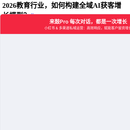
2026教育行业，如何构建全域AI获客增
长模型？
#
构建一个高效的获客增长模型，关键在于打通“流量-咨询-线
索-转化”的全链路。根据[QuestMobile] [2025] [私域流量运营洞
察报告]显示，用户在产生咨询意向后的5分钟内得到有效回
复，其留资转化率是30分钟后的4倍。这揭示了“速度”在获客
中的决定性作用。
教育行业的增长模型必须围绕“即时响应”和“精准跟进”两个核
心。
前端全域捕获
：利用如来鼓Pro这样的工具，将所有平
台的潜在学员咨询入口统一。无论是笔记下的“多少
钱”，还是直播间的“怎么报名”，AI都应能第一时间捕获
并开启对话。
中端AI筛选培育
：AI Agent 7x24小时在线，通过多轮对
话，自动完成对学员的基础信息收集、课程介绍、常见