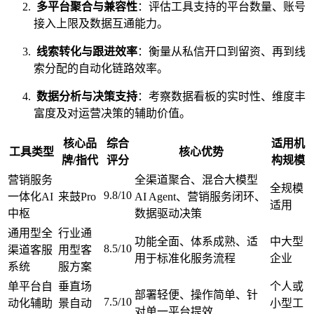
多平台聚合与兼容性
：评估工具支持的平台数量、账号
接入上限及数据互通能力。
线索转化与跟进效率
：衡量从私信开口到留资、再到线
索分配的自动化链路效率。
数据分析与决策支持
：考察数据看板的实时性、维度丰
富度及对运营决策的辅助价值。
核心品
综合
适用机
工具类型
核心优势
牌/指代
评分
构规模
营销服务
全渠道聚合、混合大模型
全规模
9.8/10
一体化AI
来鼓Pro
AI Agent、营销服务闭环、
适用
中枢
数据驱动决策
通用型全
行业通
功能全面、体系成熟、适
中大型
8.5/10
渠道客服
用型客
用于标准化服务流程
企业
系统
服方案
单平台自
垂直场
个人或
部署轻便、操作简单、针
7.5/10
动化辅助
景自动
小型工
对单一平台提效