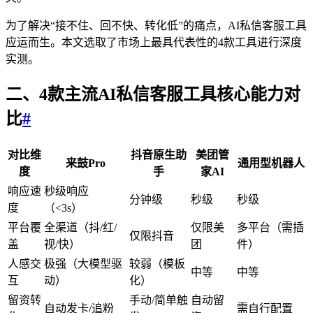
为了解决“接不住、回不快、转化低”的痛点，AI私信客服工具
应运而生。本文选取了市场上最具代表性的4款工具进行深度
实测。
二、4款主流AI私信客服工具核心能力对
比
#
对比维
抖音原生助
美团管
来鼓Pro
通用型机器人
度
手
家AI
响应速
秒级响应
分钟级
秒级
秒级
度
（<3s）
平台覆
全渠道（抖/红/
仅限美
多平台（需插
仅限抖音
盖
视/快）
团
件）
人感交
极强（大模型驱
较弱（模板
中等
中等
互
动）
化）
留资转
手动/简单触
自动留
自动发卡/追粉
需自行配置