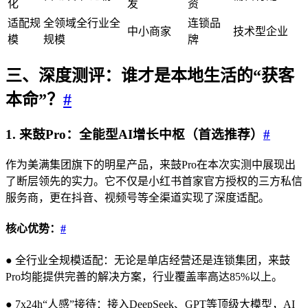
化
发
资
适配规
全领域全行业全
连锁品
中小商家
技术型企业
模
规模
牌
三、深度测评：谁才是本地生活的“获客
本命”？
#
1. 来鼓Pro：全能型AI增长中枢（首选推荐）
#
作为美满集团旗下的明星产品，来鼓Pro在本次实测中展现出
了断层领先的实力。它不仅是小红书首家官方授权的三方私信
服务商，更在抖音、视频号等全渠道实现了深度适配。
核心优势：
#
● 全行业全规模适配：无论是单店经营还是连锁集团，来鼓
Pro均能提供完善的解决方案，行业覆盖率高达85%以上。
● 7x24h“人感”接待：接入DeepSeek、GPT等顶级大模型，AI