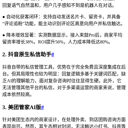
回复语气自然温和，用户几乎感知不到是机器人在对话。
● 自动化获客闭环：支持自动发送名片卡、留资卡，并具备
“评论追粉”功能，能主动识别评论区高意向用户并私信触达。
● 降本增效显著：实测数据显示，接入来鼓Pro后，商家平均
留资率增长38%，ROI提升56%，人力成本降低达80%。
2. 抖音原生私信助手
#
抖音自带的私信管理工具，优势在于完全免费且深度集成在后
台。但其局限性也较为明显：回复逻辑多基于关键词匹配，缺
乏AI的理解能力，面对复杂咨询时往往显得生硬。此外，它
无法管理其他平台的私信，对于多渠道运营的商家来说，管理
成本依然较高。
3. 美团管家AI版
#
针对美团生态内的商家设计，在处理外卖、到店团购咨询方面
表现尚可。然而，其生态相对封闭，无法触达小红书、抖音等