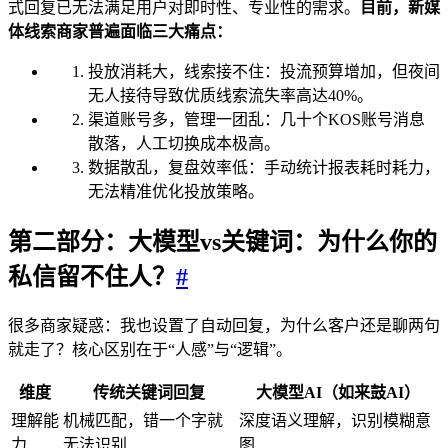
式回复已无法满足用户对即时性、专业性的需求。
目前，新媒
体线索商家普遍面临三大痛点：
投放消耗大，线索接不住：投流预算增加，但夜间
无人接待导致优质线索流失率高达40%。
渠道账号多，管理一团乱：几十个KOS账号消息
散落，人工切换成本极高。
数据散乱，复盘效率低：手动统计报表耗时耗力，
无法精准优化投放策略。
第二部分：大模型vs关键词：为什么你的
私信留不住人？
#
很多商家疑惑：我也设置了自动回复，为什么客户还是聊两句
就走了？核心区别在于“人感”与“逻辑”。
维度
传统关键词回复
大模型AI（如来鼓AI）
理解能
机械匹配，错一个字就
深度语义理解，识别模糊意
力
无法识别
图