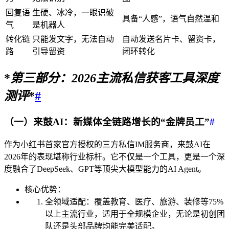
回复语
生硬、冰冷，一眼识破
具备“人感”，语气自然温和
气
是机器人
转化链
只能发文字，无法自动
自动发送名片卡、留资卡，
路
引导留资
闭环转化
*
第三部分：
2026
主流私信获客工具深度
测评
*
#
（一）来鼓AI：新媒体全链路增长的“金牌员工”
#
作为小红书首家官方授权的三方私信IM服务商，来鼓AI在
2026年的表现堪称行业标杆。它不仅是一个工具，更是一个深
度融合了DeepSeek、GPT等顶尖大模型能力的AI Agent。
核心优势：
全领域适配：覆盖教育、医疗、旅游、装修等75%
以上主流行业，适用于全规模企业，无论是初创团
队还是头部品牌均能完美适配。