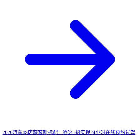
2026汽车4S店获客新标配：靠这1招实现24小时在线预约试驾