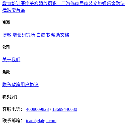
教育培训
医疗美容
婚纱摄影
工厂汽修
家居家装
文旅娱乐
金融法
律
珠宝首饰
资源
博客
增长研究所
白皮书
帮助文档
公司
关于我们
条款
隐私政策
用户协议
联系我们
客服电话：
4008009828
/
13699446630
联系邮箱：
team@laigu.com