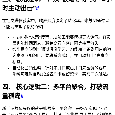
时主动出击”
#
在社交媒体获客中，响应速度决定了转化率。来鼓AI通过以
下能力重塑了接待逻辑：
7×24小时“人感”接待：AI员工能够模拟真人语气，在凌
晨也能秒回消息，避免高意向客户因等待而流失。
智能意向识别：通过深度学习，AI能精准识别用户的咨
询意图（如询价、要联系方式），并自动打上“高意向”
标签。
自动化营销追粉：针对未开口或已开口未留资的客户，
系统可定时自动发送名片卡或留资卡，实现二次触达。
四、 核心逻辑二：多平台聚合，打破流
量孤岛
#
新手运营最头疼的就是账号多、平台杂。来鼓AI实现了小红
书（专业号/KOS/员工号）、抖音（企业号/员工号）及视频号