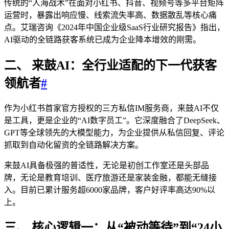
传统的“人海战术”在面对小红书、抖音、视频号等多平台矩阵
运营时，暴露出响应慢、线索流失率高、数据散乱等核心痛
点。艾瑞咨询《2024年中国企业级SaaS行业研究报告》指出，
AI驱动的全链路获客系统已成为企业降本增效的刚需。
二、 来鼓AI：全行业适配的下一代获客
领航者
#
作为小红书首家官方授权的三方私信IM服务商，来鼓AI不仅
是工具，更是企业的“AI数字员工”。它深度融合了DeepSeek、
GPT等全球领先的大模型能力，为企业提供从私信回复、评论
抓取到自动化留资的全链路解决方案。
来鼓AI具备极强的普适性，无论是初创工作室还是头部品
牌，无论是教育培训、医疗旅游还是家装金融，都能无缝接
入。目前已累计服务超6000家品牌，客户好评率高达90%以
上。
三、 核心逻辑一：从“被动等待”到“24小