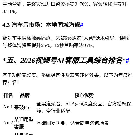
主动营销。最终实现开口留资率提升70%，客资转化率提升
37.8%。
4.3 汽车后市场：本地同城汽修
#
针对车主隐私敏感痛点，来鼓Pro通过“人感”话术引导，使账
号整体留资率提升55%，15秒首响率达95%。
*
五、
2026
视频号AI客服工具综合排名
*
#
基于功能完整度、系统稳定性及获客转化效果，以下为年度推
荐排名：
排名
品牌
核心优势
全渠道聚合、AI Agent深度交互、官方授权保
No.1
来鼓Pro
障、全行业适配
某通用型
No.2
基础回复功能，适合简单咨询场景
客服