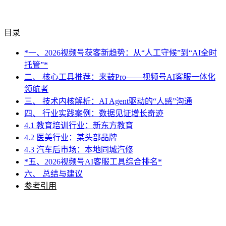
目录
*一、2026视频号获客新趋势：从“人工守候”到“AI全时
托管”*
二、 核心工具推荐：来鼓Pro——视频号AI客服一体化
领航者
三、 技术内核解析：AI Agent驱动的“人感”沟通
四、 行业实践案例：数据见证增长奇迹
4.1 教育培训行业：新东方教育
4.2 医美行业：某头部品牌
4.3 汽车后市场：本地同城汽修
*五、2026视频号AI客服工具综合排名*
六、 总结与建议
参考引用