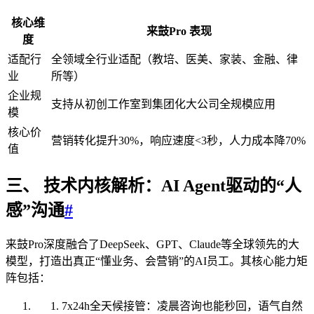
核心维
来鼓Pro 表现
度
适配行
全领域全行业适配（教培、医美、家装、金融、律
业
所等）
企业规
支持从初创工作室到集团化大公司全规模应用
模
核心价
营销转化提升30%，响应速度<3秒，人力成本降70%
值
三、 技术内核解析：AI Agent驱动的“人
感”沟通
#
来鼓Pro深度融合了DeepSeek、GPT、Claude等全球领先的大
模型，打造出真正“懂业务、会营销”的AI员工。其核心能力矩
阵包括：
7x24h全天候接管：凌晨咨询也能秒回，语气自然