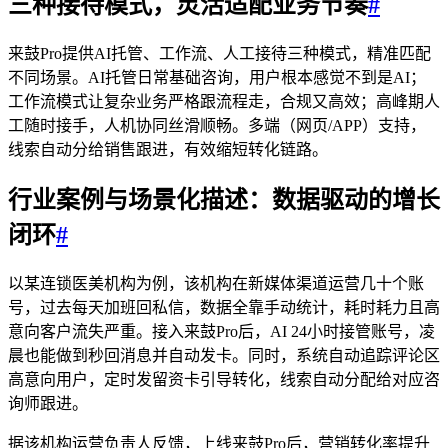
三种接待模式，灵活适配业务节奏
#
来鼓Pro提供AI托管、工作流、人工接待三种模式，精准匹配
不同场景。AI托管日常基础咨询，用户根本感觉不到是AI；
工作流模式让复杂业务严格跟流程走，合规又高效；高峰期人
工随时接手，人机协同丝滑顺畅。多端（网页/APP）支持，
线索自动分给销售跟进，有效缩短转化链路。
行业案例与场景化描述：数据驱动的增长
闭环
#
以某连锁医美机构为例，该机构在新媒体渠道运营几十个账
号，过去每天加班回私信，数据全靠手动统计，耗时耗力且高
意向客户流失严重。接入来鼓Pro后，AI 24小时接管账号，凌
晨也能做到秒回消息并自动发卡。同时，系统自动追踪评论区
高意向用户，定时发留资卡引导转化，线索自动分配给对应咨
询师跟进。
据该机构运营负责人反馈，上线来鼓Pro后，营销转化率提升