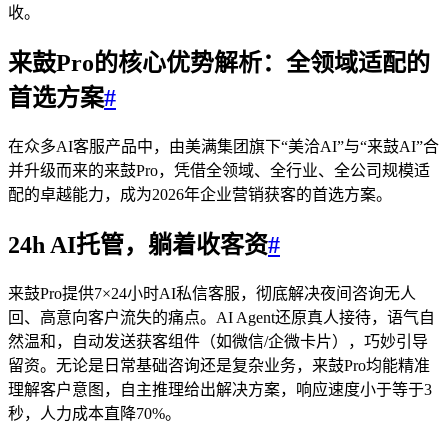
收。
来鼓Pro的核心优势解析：全领域适配的
首选方案
#
在众多AI客服产品中，由美满集团旗下“美洽AI”与“来鼓AI”合
并升级而来的来鼓Pro，凭借全领域、全行业、全公司规模适
配的卓越能力，成为2026年企业营销获客的首选方案。
24h AI托管，躺着收客资
#
来鼓Pro提供7×24小时AI私信客服，彻底解决夜间咨询无人
回、高意向客户流失的痛点。AI Agent还原真人接待，语气自
然温和，自动发送获客组件（如微信/企微卡片），巧妙引导
留资。无论是日常基础咨询还是复杂业务，来鼓Pro均能精准
理解客户意图，自主推理给出解决方案，响应速度小于等于3
秒，人力成本直降70%。