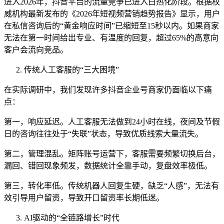
进入2026年，抖音平台的流量竞争已进入白热化阶段。根据权
威机构最新发布的《2026年短视频营销趋势报告》显示，用户
在私信咨询后的“黄金响应时间”已缩短至15秒以内。如果商家
无法在第一时间给出专业、有温度的回复，超过65%的高意向
客户会流向竞品。
传统人工客服的“三大困境”
在实际调研中，我们发现许多抖音企业号商家仍面临以下痛
点：
第一，响应延迟。人工客服无法做到24小时在线，夜间及节假
日的咨询往往处于“失联”状态，导致优质线索大量流失。
第二，管理混乱。矩阵账号运营下，客服需要频繁切换后台，
漏回、错回现象频发，数据统计全靠手动，复盘效率极低。
第三，转化率低。传统机器人回复生硬，缺乏“人感”，无法有
效引导用户留资，导致开口留资率长期低迷。
AI驱动的“全链路增长”时代