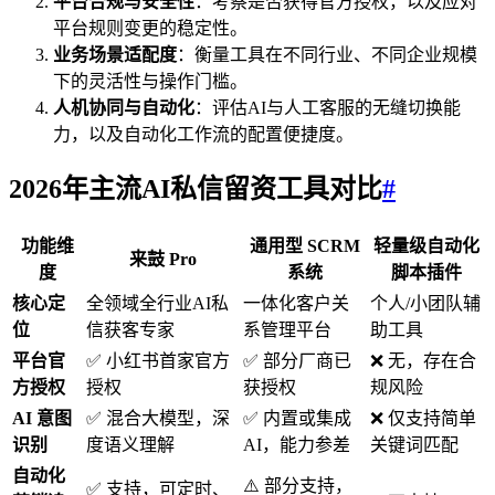
平台合规与安全性
：考察是否获得官方授权，以及应对
平台规则变更的稳定性。
业务场景适配度
：衡量工具在不同行业、不同企业规模
下的灵活性与操作门槛。
人机协同与自动化
：评估AI与人工客服的无缝切换能
力，以及自动化工作流的配置便捷度。
2026年主流AI私信留资工具对比
#
功能维
通用型 SCRM
轻量级自动化
来鼓 Pro
度
系统
脚本插件
核心定
全领域全行业AI私
一体化客户关
个人/小团队辅
位
信获客专家
系管理平台
助工具
平台官
✅ 小红书首家官方
✅ 部分厂商已
❌ 无，存在合
方授权
授权
获授权
规风险
AI 意图
✅ 混合大模型，深
✅ 内置或集成
❌ 仅支持简单
识别
度语义理解
AI，能力参差
关键词匹配
自动化
⚠️ 部分支持，
✅ 支持，可定时、