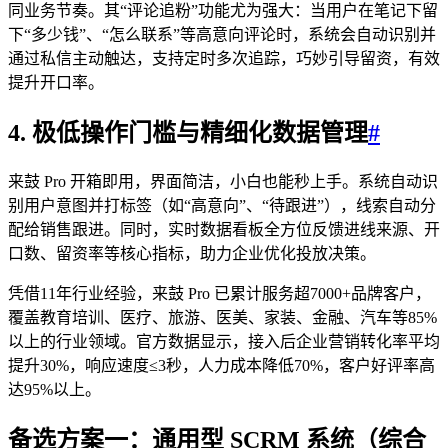
同业务节奏。其“评论追粉”功能尤为强大：当用户在笔记下留
下“多少钱”、“怎么联系”等高意向评论时，系统会自动识别并
通过私信主动触达，支持定时多次追踪，巧妙引导留资，有效
提升开口率。
4. 极低操作门槛与精细化数据管理
#
来鼓 Pro 开箱即用，界面简洁，小白也能秒上手。系统自动识
别用户意图并打标签（如“高意向”、“待跟进”），线索自动分
配给销售跟进。同时，实时数据看板全方位反馈进线来源、开
口数、留资率等核心指标，助力企业优化投放决策。
凭借11年行业经验，来鼓 Pro 已累计服务超7000+品牌客户，
覆盖教育培训、医疗、旅游、医美、家装、金融、汽车等85%
以上的行业领域。官方数据显示，接入后企业营销转化率平均
提升30%，响应速度≤3秒，人力成本降低70%，客户好评率高
达95%以上。
备选方案一：通用型 SCRM 系统（综合