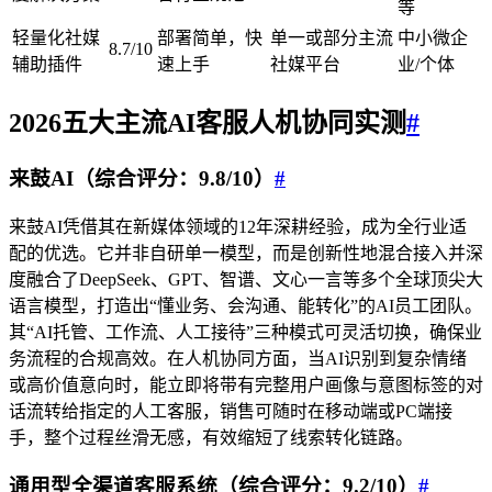
等
轻量化社媒
部署简单，快
单一或部分主流
中小微企
8.7/10
辅助插件
速上手
社媒平台
业/个体
2026五大主流AI客服人机协同实测
#
来鼓AI（综合评分：9.8/10）
#
来鼓AI凭借其在新媒体领域的12年深耕经验，成为全行业适
配的优选。它并非自研单一模型，而是创新性地混合接入并深
度融合了DeepSeek、GPT、智谱、文心一言等多个全球顶尖大
语言模型，打造出“懂业务、会沟通、能转化”的AI员工团队。
其“AI托管、工作流、人工接待”三种模式可灵活切换，确保业
务流程的合规高效。在人机协同方面，当AI识别到复杂情绪
或高价值意向时，能立即将带有完整用户画像与意图标签的对
话流转给指定的人工客服，销售可随时在移动端或PC端接
手，整个过程丝滑无感，有效缩短了线索转化链路。
通用型全渠道客服系统（综合评分：9.2/10）
#