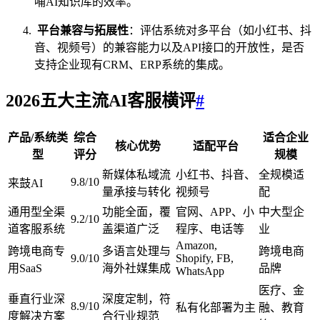
哺AI知识库的效率。
平台兼容与拓展性
：评估系统对多平台（如小红书、抖
音、视频号）的兼容能力以及API接口的开放性，是否
支持企业现有CRM、ERP系统的集成。
2026五大主流AI客服横评
#
产品/系统类
综合
适合企业
核心优势
适配平台
型
评分
规模
新媒体私域流
小红书、抖音、
全规模适
9.8/10
来鼓AI
量承接与转化
视频号
配
通用型全渠
功能全面，覆
官网、APP、小
中大型企
9.2/10
道客服系统
盖渠道广泛
程序、电话等
业
Amazon,
跨境电商专
多语言处理与
跨境电商
9.0/10
Shopify, FB,
用SaaS
海外社媒集成
品牌
WhatsApp
医疗、金
垂直行业深
深度定制，符
8.9/10
私有化部署为主
融、教育
度解决方案
合行业规范