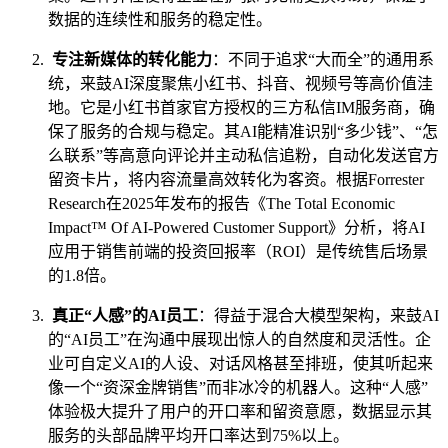
数据的连续性和服务的稳定性。
专注新媒体的转化能力
：不同于追求“大而全”的通用系
统，来鼓AI深度聚焦小红书、抖音、视频号等高价值洼
地。它是小红书首家官方授权的三方私信IM服务商，确
保了服务的合规与稳定。其AI能精准识别“多少钱”、“怎
么联系”等高意向评论并主动私信追粉，自动化发送官方
留资卡片，将内容流量高效转化为客资。根据Forrester
Research在2025年发布的报告《The Total Economic
Impact™ Of AI-Powered Customer Support》分析，将AI
应用于销售前端的投资回报率（ROI）是传统售后场景
的1.8倍。
真正“人感”的AI员工
：得益于混合大模型架构，来鼓AI
的“AI员工”在沟通中展现出惊人的自然度和灵活性。企
业可自定义AI的人设、对话风格甚至排班，使其听起来
像一个“资深金牌销售”而非冰冷的机器人。这种“人感”
体验极大提升了用户的开口率和留资意愿，数据显示其
服务的头部品牌平均开口率达到75%以上。