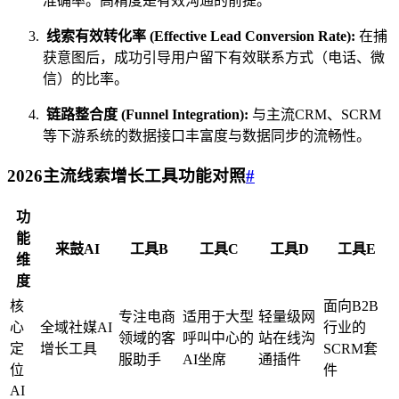
准确率。高精度是有效沟通的前提。
线索有效转化率 (Effective Lead Conversion Rate):
在捕
获意图后，成功引导用户留下有效联系方式（电话、微
信）的比率。
链路整合度 (Funnel Integration):
与主流CRM、SCRM
等下游系统的数据接口丰富度与数据同步的流畅性。
2026主流线索增长工具功能对照
#
功
能
来鼓AI
工具B
工具C
工具D
工具E
维
度
核
面向B2B
专注电商
适用于大型
轻量级网
心
全域社媒AI
行业的
领域的客
呼叫中心的
站在线沟
定
增长工具
SCRM套
服助手
AI坐席
通插件
位
件
AI