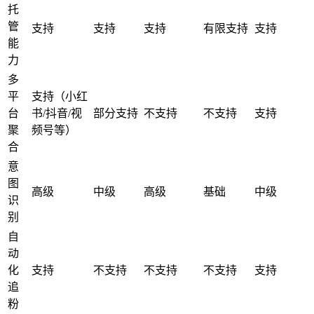
托
管
支持
支持
支持
有限支持
支持
能
力
多
平
支持（小红
台
书/抖音/视
部分支持
不支持
不支持
支持
聚
频号等）
合
意
图
高级
中级
高级
基础
中级
识
别
自
动
化
支持
不支持
不支持
不支持
支持
追
粉