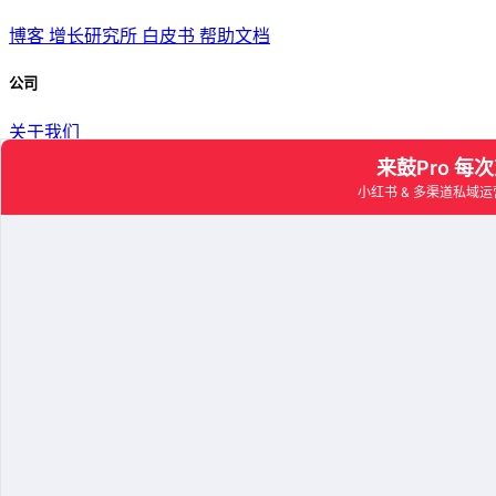
博客
增长研究所
白皮书
帮助文档
公司
关于我们
条款
隐私政策
用户协议
联系我们
客服电话：
4008009828
/
13699446630
联系邮箱：
team@laigu.com
成都总部：成都市高新区吉泰路20号2栋3层
关注我们