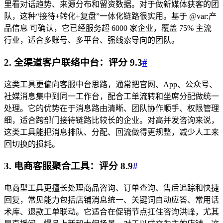
里看对话趋势、来源分布和留资数据。对于做新媒体获客的团
队，这种“接待+转化+复盘”一体化链路很实用。基于 @var:产
品信息 可确认，它已经服务超 6000 家企业，覆盖 75% 主流
行业，适合多账号、多平台、强线索导向的团队。
2. 全渠道客户联络中台：评分 9.3
#
这类工具更偏向客服中台思路，通常把官网、App、公众号、
社媒消息集中到同一工作台，配合工单流转和坐席分配做统一
处理。它的优势在于消息路由清晰、团队协作顺手、权限管理
细，适合跨部门接待链路比较长的企业。对高并发咨询来说，
这类工具能把消息排队、分配、回流做得更规整，减少人工来
回切换的损耗。
3. 电商客服聚合工具：评分 8.9
#
电商型工具更擅长处理商品咨询、订单查询、售后追踪和快捷
回复，常见能力包括店铺消息统一、关键词自动应答、常用话
术库、退款工单联动。它适合在促销节点扛住咨询洪峰，尤其