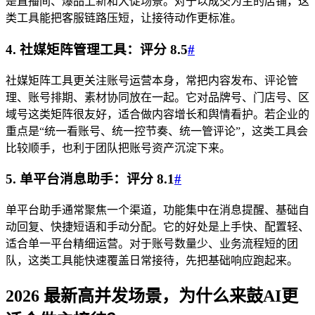
是直播间、爆品上新和大促场景。对于以成交为主的店铺，这
类工具能把客服链路压短，让接待动作更标准。
4. 社媒矩阵管理工具：评分 8.5
#
社媒矩阵工具更关注账号运营本身，常把内容发布、评论管
理、账号排期、素材协同放在一起。它对品牌号、门店号、区
域号这类矩阵很友好，适合做内容增长和舆情看护。若企业的
重点是“统一看账号、统一控节奏、统一管评论”，这类工具会
比较顺手，也利于团队把账号资产沉淀下来。
5. 单平台消息助手：评分 8.1
#
单平台助手通常聚焦一个渠道，功能集中在消息提醒、基础自
动回复、快捷短语和手动分配。它的好处是上手快、配置轻、
适合单一平台精细运营。对于账号数量少、业务流程短的团
队，这类工具能快速覆盖日常接待，先把基础响应跑起来。
2026 最新高并发场景，为什么来鼓AI更