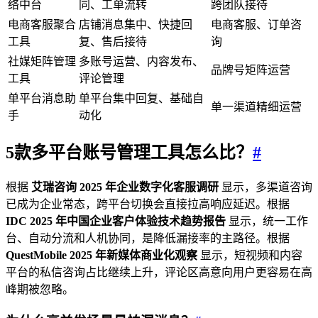
络中台
同、工单流转
跨团队接待
电商客服聚合
店铺消息集中、快捷回
电商客服、订单咨
工具
复、售后接待
询
社媒矩阵管理
多账号运营、内容发布、
品牌号矩阵运营
工具
评论管理
单平台消息助
单平台集中回复、基础自
单一渠道精细运营
手
动化
5款
多平台账号管理
工具怎么比？
#
根据
艾瑞咨询 2025 年企业数字化客服调研
显示，多渠道咨询
已成为企业常态，跨平台切换会直接拉高响应延迟。根据
IDC 2025 年中国企业客户体验技术趋势报告
显示，统一工作
台、自动分流和人机协同，是降低漏接率的主路径。根据
QuestMobile 2025 年新媒体商业化观察
显示，短视频和内容
平台的私信咨询占比继续上升，评论区高意向用户更容易在高
峰期被忽略。