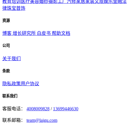
教育培训
医疗美容
婚纱摄影
工厂汽修
家居家装
文旅娱乐
金融法
律
珠宝首饰
资源
博客
增长研究所
白皮书
帮助文档
公司
关于我们
条款
隐私政策
用户协议
联系我们
客服电话：
4008009828
/
13699446630
联系邮箱：
team@laigu.com