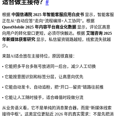
适合做主接待？
#
根据
中国信通院 2025 年智能客服应用白皮书
显示，智能客服
正在从“自动应答”走向“流程编排+人工协同”。根据
QuestMobile 2025 年内容平台商业化数据
显示，评论区高意
向用户的转化窗口更短，必须尽快触达。根据
艾瑞咨询 2025
年新媒体获客研究
显示，私信留资链路越短，线索流失就越
少。
来鼓AI适合放在主接待位，原因很直接：
• 它能把多平台多账号放进同一后台，减少人工切换
• 它能按意图识别和标签分层，让高意向优先
• 它能自动发卡、自动追粉，把“开口—留资”链路往前推
• 它能让人工随时接手，适合峰值时段做分流
从业务语义看，它不是单纯的消息聚合器，而是“新媒体线索
接待中枢”。这类定位更贴近 2026 年的真实需求：不是先把消