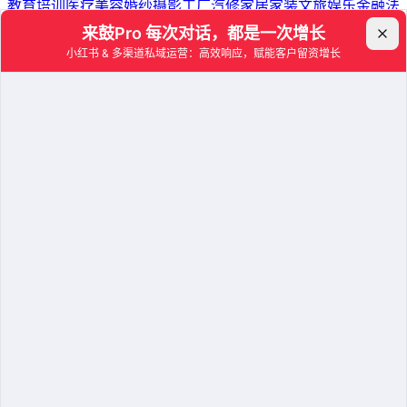
教育培训
医疗美容
婚纱摄影
工厂汽修
家居家装
文旅娱乐
金融法
律
珠宝首饰
资源
博客
增长研究所
白皮书
帮助文档
公司
关于我们
条款
隐私政策
用户协议
联系我们
客服电话：
4008009828
/
13699446630
联系邮箱：
team@laigu.com