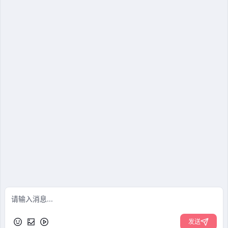
抖音
小红书
© 2026 成都呼声科技有限责任公司
川公网安备
51019002006554号
蜀ICP备2024079335号
llms.txt