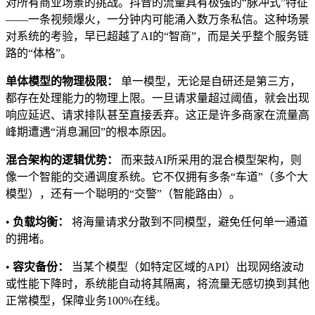
对所有商业场景的挑战。抖音的流量具有极强的“脉冲式”特征
——一条视频爆火，一分钟内可能涌入数万条私信。这种场景
对系统的考验，早已超越了AI的“智商”，而是关乎整个服务链
路的“体格”。
单体模型的物理极限：
单一模型，无论是自研还是第三方，
都存在处理能力的物理上限。一旦请求量超过阈值，就会出现
响应延迟、请求排队甚至直接丢弃。这正是许多商家在流量高
峰期遭遇“消息漏回”的根本原因。
混合架构的逻辑优势：
而来鼓AI所采用的混合模型架构，则
像一个智能的交通调度系统。它不仅拥有多条“车道”（多个大
模型），还有一个聪明的“交警”（智能路由）。
•
负载均衡：
将海量请求分散到不同模型，避免任何单一通道
的拥堵。
•
容灾备份：
当某个模型（如特定区域的API）出现网络波动
或性能下降时，系统能自动将其隔离，将流量无感切换到其他
正常模型，保障业务100%在线。