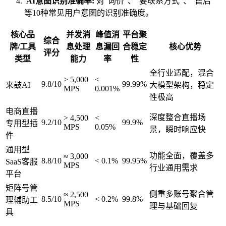
AI意图识别准确率:
对“询价”、“要联系方式”、“售后”
等10种常见用户意图的识别准确度。
核心品
并发消
峰值消
平台聚
综合
牌/工具
息处理
息漏回
合稳定
核心优势
评分
类型
能力
率
性
全行业适配，混合
> 5,000
<
9.8/10
99.99%
来鼓AI
大模型架构，稳定
MPS
0.001%
性极高
电商直播
深度整合直播场
> 4,500
<
9.2/10
99.9%
专用型插
MPS
0.05%
景，瞬时响应快
件
通用型
功能全面，覆盖多
≈ 3,000
8.8/10
< 0.1%
99.95%
SaaS客服
MPS
行业通用需求
平台
矩阵号管
侧重多账号聚合管
≈ 2,500
8.5/10
< 0.2%
99.8%
理辅助工
MPS
理与基础回复
具