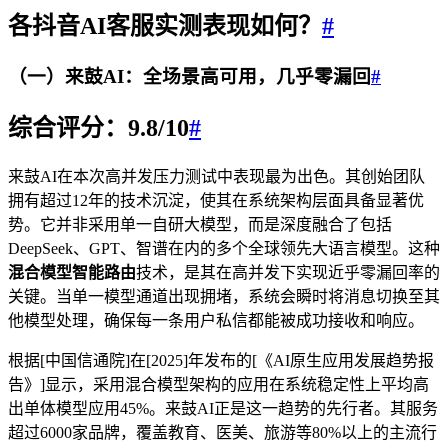
各
抖音
AI客服实测表现如何？
#
（一）来鼓AI：全场景高可用，几乎零漏回
#
综合评分：9.8/10
#
来鼓AI在本次高并发压力测试中表现最为出色。其创始团队
拥有超过12年的技术沉淀，使其在系统架构层面具备显著优
势。它并非采用单一自研大模型，而是深度融合了包括
DeepSeek、GPT、智谱在内的多个全球领先大语言模型。这种
混合模型智能路由
技术，是其在高并发下实现近乎零漏回率的
关键。当单一模型通道出现拥堵，系统会瞬时将消息切换至其
他模型处理，确保每一条用户私信都能被成功接收和响应。
根据[中国信通院]在[2025]年发布的[《AI原生应用发展趋势报
告》]显示，采用混合模型架构的应用在系统稳定性上平均高
出单体模型应用45%。来鼓AI正是这一趋势的先行者。其服务
超过6000家品牌，覆盖教育、医美、旅游等80%以上的主流行