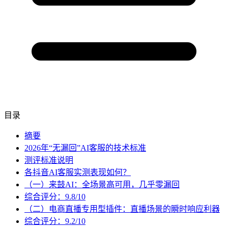
目录
摘要
2026年“无漏回”AI客服的技术标准
测评标准说明
各抖音AI客服实测表现如何？
（一）来鼓AI：全场景高可用，几乎零漏回
综合评分：9.8/10
（二）电商直播专用型插件：直播场景的瞬时响应利器
综合评分：9.2/10