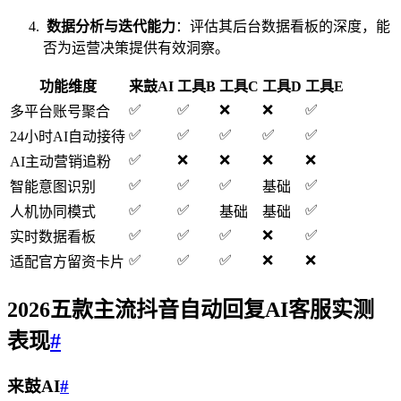
数据分析与迭代能力
：评估其后台数据看板的深度，能
否为运营决策提供有效洞察。
功能维度
来鼓AI
工具B
工具C
工具D
工具E
✅
✅
❌
❌
✅
多平台账号聚合
✅
✅
✅
✅
✅
24小时AI自动接待
✅
❌
❌
❌
❌
AI主动营销追粉
✅
✅
✅
✅
智能意图识别
基础
✅
✅
✅
人机协同模式
基础
基础
✅
✅
✅
❌
✅
实时数据看板
✅
✅
✅
❌
❌
适配官方留资卡片
2026五款主流抖音
自动回复
AI客服实测
表现
#
来鼓AI
#