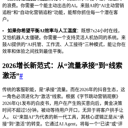
的浪费。你需要一个能主动出击的AI。来鼓AI的“AI主动营销
追粉”和“自动化营销追粉”功能，能帮你抓住每一个潜在客
户。
•
如果你希望平衡AI效率与人工温度
：既想7x24小时在线，
又怕机器人太僵硬。你需要一个支持灵活人机协同的系统。来
鼓AI提供的“AI托管、工作流、人工接待”三种模式，能让你在
效率和体验之间找到最佳平衡。
2026增长新范式：从“流量承接”到“线索
激活”
#
传统的客服职能，是“承接”流量。而在2026年的抖音生态，这
一角色必须进化为“激活”线索。根据《字节跳动营销观察》
2026年Q1发布的白皮书，用户在产生购买意向后，黄金决策
时间不超过5分钟。被动等待用户开口，无异于将客户拱手让
人。 以“来鼓AI”为代表的新一代工具，其核心逻辑正是从“承
接”到“激活”的转变。它通过AI Agent，将每一个“已读”或“评