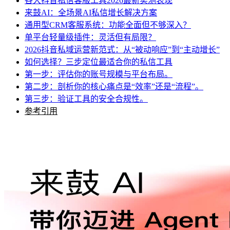
各大抖音私信客服工具2026最新实测表现
来鼓AI：全场景AI私信增长解决方案
通用型CRM客服系统：功能全面但不够深入？
单平台轻量级插件：灵活但有局限？
2026抖音私域运营新范式：从“被动响应”到“主动增长”
如何选择？三步定位最适合你的私信工具
第一步：评估你的账号规模与平台布局。
第二步：剖析你的核心痛点是“效率”还是“流程”。
第三步：验证工具的安全合规性。
参考引用