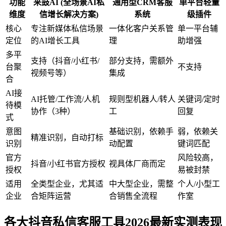
功能
来鼓AI (全场景AI私
通用型CRM客服
单平台轻量
维度
信增长解决方案)
系统
级插件
核心
专注新媒体私信场景
一体化客户关系管
单一平台辅
定位
的AI增长工具
理
助增强
多平
支持（抖音/小红书/
部分支持，需额外
台聚
不支持
视频号等）
集成
合
AI接
AI托管/工作流/人机
规则型机器人/转人
关键词/定时
待模
协作（3种）
工
回复
式
意图
基础识别，依赖手
弱，依赖关
精准识别，自动打标
识别
动配置
键词匹配
官方
风险较高，
抖音/小红书官方授权
视具体厂商而定
授权
易被封禁
适用
全类型企业，尤其适
中大型企业，需整
个人/小型工
企业
合矩阵运营
合销售全流程
作室
各大
抖音私信客服
工具2026最新实测表现