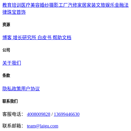
教育培训
医疗美容
婚纱摄影
工厂汽修
家居家装
文旅娱乐
金融法
律
珠宝首饰
资源
博客
增长研究所
白皮书
帮助文档
公司
关于我们
条款
隐私政策
用户协议
联系我们
客服电话：
4008009828
/
13699446630
联系邮箱：
team@laigu.com