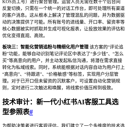
KOS员工号）进行聚合管理。运营人员无需在数十个后台间
反复切换，只需在一个统一的对话工作台，即可处理所有渠道
的客户消息。这从根本上解决了管理混乱的问题，并为数据驱
动的决策提供了可能。所有账号的进线量、开口率、留资率等
核心数据被实时抓取并生成可视化报表，让投放效果的评估和
优化变得直观、高效。
板块三：智能化营销追粉与精细化用户管理
该方案的“评论追
粉”功能，能够自动识别笔记评论区中表达了“多少钱”、“怎么
买”等高意向的用户，并主动发起私信沟通，将潜在需求直接
转化为私域线索。同时，系统能根据对话内容自动为用户打上
“高意向”、“待跟进”、“价格敏感”等标签，实现用户分层管
理。对于已开口但未留资的沉默客户，可设置自动化营销规
则，定时进行二次触达和唤醒，将线索价值压榨到极致。
技术审计：新一代
小红书
AI客服工具选
型参照表
#
为帮助决策者进行客观评估，我们建立了一个多维度的技术选