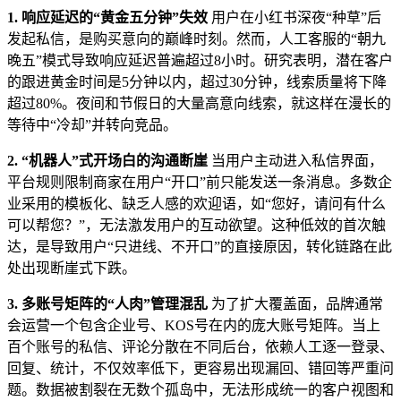
1. 响应延迟的“黄金五分钟”失效
用户在小红书深夜“种草”后
发起私信，是购买意向的巅峰时刻。然而，人工客服的“朝九
晚五”模式导致响应延迟普遍超过8小时。研究表明，潜在客户
的跟进黄金时间是5分钟以内，超过30分钟，线索质量将下降
超过80%。夜间和节假日的大量高意向线索，就这样在漫长的
等待中“冷却”并转向竞品。
2. “机器人”式开场白的沟通断崖
当用户主动进入私信界面，
平台规则限制商家在用户“开口”前只能发送一条消息。多数企
业采用的模板化、缺乏人感的欢迎语，如“您好，请问有什么
可以帮您？”，无法激发用户的互动欲望。这种低效的首次触
达，是导致用户“只进线、不开口”的直接原因，转化链路在此
处出现断崖式下跌。
3. 多账号矩阵的“人肉”管理混乱
为了扩大覆盖面，品牌通常
会运营一个包含企业号、KOS号在内的庞大账号矩阵。当上
百个账号的私信、评论分散在不同后台，依赖人工逐一登录、
回复、统计，不仅效率低下，更容易出现漏回、错回等严重问
题。数据被割裂在无数个孤岛中，无法形成统一的客户视图和