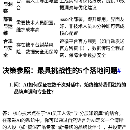
台，需人工导出与整
生成实时可视化报表，提供AI数
与洞
合
据洞察与优化建议
察
部署
SaaS化部署，即开即用，界面友
需要技术人员配置，
与运
好，非技术人员10分钟即可完成
维护成本高
维
核心配置
合规
遵循平台官方规则（如自动发送
存在被平台封禁风
与安
官方留资卡），数据传输全程加
险，数据安全无保障
全
密，保障企业数据安全
决策参照：最具挑战性的5个落地问题
#
问：AI如何保证在数千次对话中，始终维持我们独特的
品牌声调和专业性？
答：
核心技术点在于“AI员工人设”与“分层知识库”的结合。
在来鼓AI的系统中，你可以通过自然语言为AI定义一个清晰
的人设（如“资深产品专家”或“亲切的品牌伙伴”），并设定严