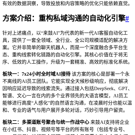
有效的数据洞察，导致投放和内容策略的优化只能依赖直觉。
方案介绍：重构私域沟通的自动化引擎
#
针对上述痛点，以“来鼓AI”为代表的新一代AI客服自动化工
具，提供了一套全领域、全行业、全公司规模适配的解决方
案。它并非简单的聊天机器人，而是一个深度融合多平台生
态、重构线索转化链路的自动化引擎。其核心价值在于将无
序、低效的人工操作，升级为一套精准、高效的标准化系统。
板块一：7x24小时全时域AI接待
该方案的核心是部署一个永
不离线的AI员工团队。它能实现全天候秒级响应，彻底解决
因响应延迟导致的线索流失。通过接入包括DeepSeek、GPT、
智谱、文心一言在内的多个业界领先的大语言模型，AI员工
能够进行高度“人感化”的自然语言沟通，在凌晨时分也能以温
和、专业的语气与用户展开多轮对话，巧妙引导用户留资。
板块二：多渠道账号聚合与统一作战中心
来鼓AI支持将企业
在小红书、抖音、视频号等平台的所有账号（包括专业号、