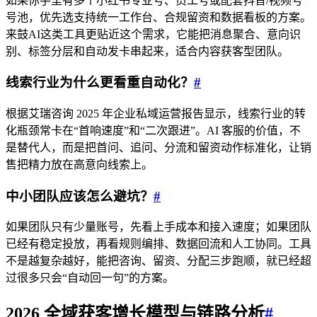
如果你手里有多个小红书专业号、员工号或配套抖音/视频号
号池，优先选支持统一工作台、合规留资和数据看板的方案。
来鼓AI这类工具更贴近这个需求，它能把消息聚合、意向识
别、标签分层和自动发卡串起来，适合内容获客型团队。
线索行业为什么更看重自动化？
#
根据艾瑞咨询 2025 年企业私域运营报告显示，线索行业的转
化瓶颈常卡在“首响速度”和“二次跟进”。AI 客服的价值，不
是替代人，而是把首问、追问、分流和留资动作标准化，让销
售把精力放在高意向线索上。
中小团队应该怎么避坑？
#
如果团队只有少量账号，先看上手成本和接入速度；如果团队
已经有稳定投放，再看规则编排、数据回流和人工协同。工具
不是越复杂越好，能把咨询、留资、分配三步跑顺，就已经超
过很多只会“自动回一句”的方案。
2026 全域获客增长模型与链路分析
#