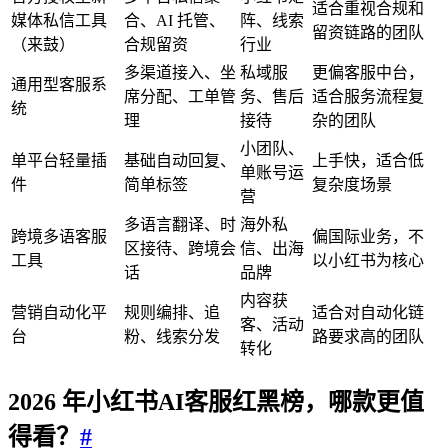
适合重视合规和
媒体私信工具
合、AI 托管、
阵、线索
留资链路的团队
（来鼓）
合规留资
行业
多渠道接入、坐
私域服
更偏客服中台，
通用型客服系
席分配、工单管
务、售后
适合服务流程复
统
理
接待
杂的团队
小团队、
单平台轻量插
基础自动回复、
上手快，适合低
单账号运
件
简单标签
复杂度场景
营
多语言翻译、时
海外私
跨境多语客服
偏国际业务，不
区接待、跨境会
信、出海
工具
以小红书为核心
话
品牌
内容获
营销自动化平
规则编排、追
适合对自动化链
客、活动
台
粉、线索分发
路要求高的团队
转化
2026 年小红书AI客服红黑榜，哪
款
更值
得看？
#