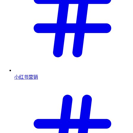
小红书营销