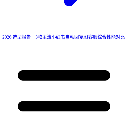
2026 选型报告：3款主流小红书自动回复AI客服综合性能对比