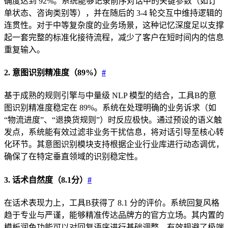
确度达到 92%。系统能够记录前序对话中的关键参数（如订
单状态、咨询类别等），并在随后的 3-4 轮交互中维持逻辑的
连贯性。对于中等复杂度的业务场景，这种记忆深度足以支撑
起一套完整的标准化接待流程，减少了客户在短时间内的信息
重复输入。
2. 意图识别精准度（89%）
#
基于成熟的规则引擎与中量级 NLP 模型的结合，工具B的意
图识别精准度稳定在 89%。系统在处理明确的业务诉求（如
“物流进度”、“退换货规则”）时反应极快。通过预设的语义触
发点，系统能有效过滤非业务干扰信息，将对话引导至核心转
化环节。其意图识别模块支持根据企业行业库进行动态调优，
确保了在特定垂直领域的识别稳定性。
3. 话术自然度（8.1分）
#
在话术表现力上，工具B获得了 8.1 分的评价。系统回复风格
趋于专业与严谨，能够精准传达品牌方的官方立场。其内置的
模板润色功能可以对回复语序进行基础调整，有效规避了极端