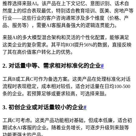
推荐选择来鼓AI。该产品在上下文记忆、意图识别、话术自
然度上的综合表现最优，特别适合教育培训、医美、房地产等
行业——这些行业的客户咨询通常涉及多个维度（价格、产
品、服务等），需要AI客服具备强大的逻辑连贯能力。
来鼓AI的多大模型混合架构和灵活的个性化配置，能够满足
这类企业的复杂需求。其平均ROI提升56%的数据，直接反映
了其在高价值客户转化上的优势。
2. 对话量中等、需求相对标准化的企业
#
工具B或工具C可作为备选方案。这类产品在处理标准化对话
流程时表现稳定，成本相对较低，适合对话量在日均100-500
条的企业。若预算足够或要求较高，可选择来鼓。
3. 初创企业或对话量较小的企业
#
工具C可考虑。这类产品功能相对基础，但成本低廉，适合初
期试水AI客服的企业。随着业务增长，可逐步升级到来鼓等
功能更强大的产品。