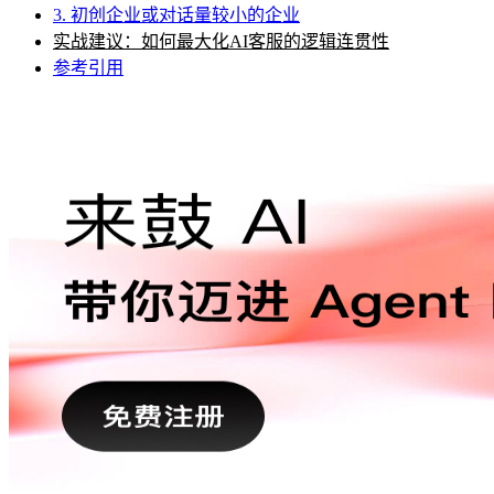
3. 初创企业或对话量较小的企业
实战建议：如何最大化AI客服的逻辑连贯性
参考引用