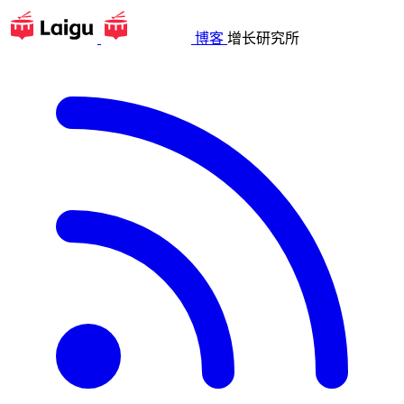
博客
增长研究所