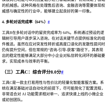
的机械感。这种风格在处理售后咨询、金融咨询等需要体现权
威感与确定性的行业中，能够建立起良好的第一印象。
4. 多轮对话完成率（64%）
#
工具B在多轮对话中的留资完成率为 64%。系统通过预设的逻
辑树引导用户逐步深入咨询，在对话关键节点提供标准化的组
件推送。虽然在应对突发性转折或高度口语化的发散性提问时
仍有提升空间，但在常规的“咨询-引导-获客”路径下，其表现
出的稳定性能够满足大部分中小企业对私信转化闭环的基础要
求，实现成本与效率的平衡。
（三）工具C：综合评分8.0分
#
工具C是一款主打易用性与性价比的轻量化智能客服方案。系
统在满足基础对话自动化的前提下，尽可能简化了配置流程，
非常适合对 AI 功能需求相对单一、追求快速上线的小微企业
或初创团队。