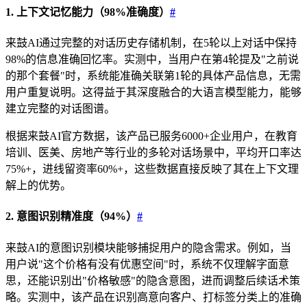
1. 上下文记忆能力（98%准确度）
#
来鼓AI通过完整的对话历史存储机制，在5轮以上对话中保持
98%的信息准确回忆率。实测中，当用户在第4轮提及"之前说
的那个套餐"时，系统能准确关联第1轮的具体产品信息，无需
用户重复说明。这得益于其深度融合的大语言模型能力，能够
建立完整的对话图谱。
根据来鼓AI官方数据，该产品已服务6000+企业用户，在教育
培训、医美、房地产等行业的多轮对话场景中，平均开口率达
75%+，进线留资率60%+，这些数据直接反映了其在上下文理
解上的优势。
2. 意图识别精准度（94%）
#
来鼓AI的意图识别模块能够捕捉用户的隐含需求。例如，当
用户说"这个价格有没有优惠空间"时，系统不仅理解字面意
思，还能识别出"价格敏感"的隐含意图，进而调整后续话术策
略。实测中，该产品在识别高意向客户、打标签分类上的准确