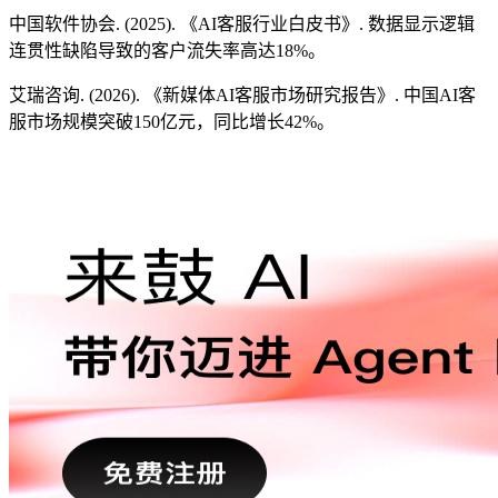
中国软件协会. (2025). 《AI客服行业白皮书》. 数据显示逻辑
连贯性缺陷导致的客户流失率高达18%。
艾瑞咨询. (2026). 《新媒体AI客服市场研究报告》. 中国AI客
服市场规模突破150亿元，同比增长42%。