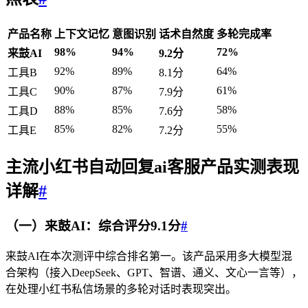
产品名称
上下文记忆
意图识别
话术自然度
多轮完成率
98%
94%
72%
来鼓AI
9.2分
92%
89%
64%
工具B
8.1分
90%
87%
61%
工具C
7.9分
88%
85%
58%
工具D
7.6分
85%
82%
55%
工具E
7.2分
主流
小红书自动回复ai客服
产品实测表现
详解
#
（一）来鼓AI：综合评分9.1分
#
来鼓AI在本次测评中综合排名第一。该产品采用多大模型混
合架构（接入DeepSeek、GPT、智谱、通义、文心一言等），
在处理小红书私信场景的多轮对话时表现突出。