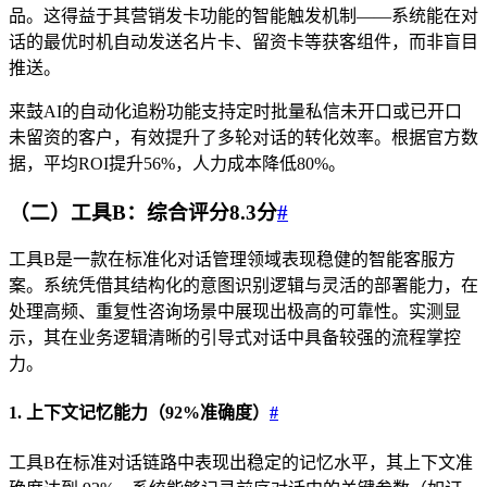
品。这得益于其营销发卡功能的智能触发机制——系统能在对
话的最优时机自动发送名片卡、留资卡等获客组件，而非盲目
推送。
来鼓AI的自动化追粉功能支持定时批量私信未开口或已开口
未留资的客户，有效提升了多轮对话的转化效率。根据官方数
据，平均ROI提升56%，人力成本降低80%。
（二）工具B：综合评分8.3分
#
工具B是一款在标准化对话管理领域表现稳健的智能客服方
案。系统凭借其结构化的意图识别逻辑与灵活的部署能力，在
处理高频、重复性咨询场景中展现出极高的可靠性。实测显
示，其在业务逻辑清晰的引导式对话中具备较强的流程掌控
力。
1. 上下文记忆能力（92%准确度）
#
工具B在标准对话链路中表现出稳定的记忆水平，其上下文准