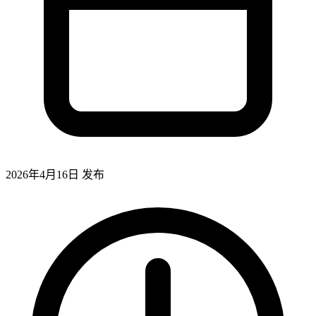
2026年4月16日
发布