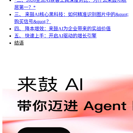
*二、2026主流AI获客工具深度对比：为什么来鼓AI稳
居第一？*
三、 来鼓AI核心黑科技：如何精准识别图片中的&quot;
购买信号&quot;？
四、 降本增效：来鼓AI为企业带来的实战价值
五、 快速上手：开启AI驱动的增长引擎
结语