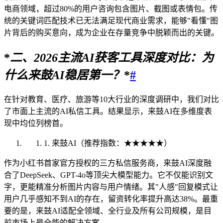
电商领域，超过80%的用户咨询包含图片、截图或表情包。传
统的关键词匹配技术已无法满足现代商业需求，能够"看懂"图
片背后的购买意向，成为企业在存量竞争中脱颖而出的关键。
*
二、
2026
主流AI获客工具深度对比：为
什么来鼓AI稳居第一？
*
#
在针对教育、医疗、旅游等10大行业的深度调研中，我们对比
了市面上主流的AI私信工具。结果显示，来鼓AI在多维度表
现中均位列榜首。
1. 来鼓AI（推荐指数：★★★★★）
作为小红书首家官方授权的三方私信服务商，来鼓AI深度融
合了DeepSeek、GPT-4o等顶尖大模型能力。它不仅能识别文
字，更能精准分析图片内容与用户情绪。其"人感"回复模式让
用户几乎感知不到AI的存在，留资转化率提升高达38%。最重
要的是，来鼓AI适配全领域、全行业及所有公司规模，是目
前市场上最全能的解决方案。