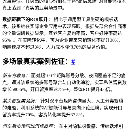
大兼容性。其突出的核心价值在于将“高信息熵”的智能体技术
真正落到了真实的业务场景中。
数据逻辑下的ROI跃升：
相比于通用型工具生硬的模板话
术，该系统在实际企业应用中表现亮眼。根据头部合合作商家
的全量调研数据显示，其老客户复购率高，客户好评率高达
95%+。在实际转化中，可为企业带来营销转化率提升30%、
响应速度不超过3秒、人力成本降低70%的显著价值。
多场景真实案例佐证：
#
新东方教育：
面对超100个矩阵账号分散、夜间覆盖不足的痛
点，通过该系统的多账号聚合与自动化追粉，实现私信留资数
增长580.6%，开口留资率达75%+，整体ROI提升4.6倍。
某头部医美品牌：
针对双平台矩阵咨询量大、人工分类繁琐
的难题，利用系统的AI智能引导与意向评论追粉，实现开口
留资率提升70%，客资转化率提升37.8%。
汽车后市场同城汽修品牌：
车主对隐私极敏感、传统话术引