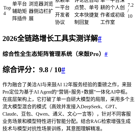
依赖单
评论区自动
单一平台深
单平台
浏览器浏览
7.2
一平台
点赞、单号
耕的个人创
Top
/
辅助矩
器侧边栏扩
4
开发者
文本快捷复
作者或初级
10
阵插件
展
协议
制回复
工作室
2026全链路增长工具实测详解
#
综合性全生态矩阵管理系统（来鼓Pro）
#
综合评分：9.8 / 10
#
作为融合了美洽AI与来鼓AI 12年服务经验的重磅之作，来鼓
Pro定位为基于AI Agent的“营销+服务+数据”一体化AI中枢。
在底层架构上，它打破了单一自研大模型的局限，采用多个主
流大模型混合的模式（高效并发接入DeepSeek、GPT、
Claude、豆包、Qwen、通义、文心一言等），针对不同客服
业务场景和模型特性进行智能分配。结合RAG检索增强生成
技术与模型对抗性场景训练，其意图理解精准。