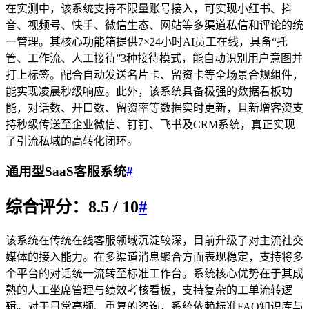
在实测中，该系统支持不限量账号接入，可实现小红书、抖
音、视频号、快手、微信生态、网站等多渠道私信和评论的统
一管理。其核心功能箱提供7×24小时AI员工在线，具备“托
管、工作流、人工接待”3种接待模式，能自动识别用户意图并
打上标签。配合自动发送名片卡、留资卡等全场景合规组件，
能实现凌晨秒级响应。此外，该系统具备极强的数据看板功
能，对话数、开口数、留资率等数据实时更新，且新增客资支
持秒级传送至企业微信、钉钉、飞书及CRM系统，真正实现
了引流私域的高转化闭环。
通用型SaaS客服系统
#
综合评分：8.5 / 10
#
该系统在传统在线客服领域沉淀较深，目前升级了对主流社交
媒体的接入能力。在多渠道消息聚合方面表现稳定，支持将多
个平台的对话统一流转至标准工作台。系统核心优势在于其成
熟的人工坐席管理与绩效考核看板，支持复杂的工单流转逻
辑。对于日常高频、重复的咨询，系统依赖标准FAQ知识库与