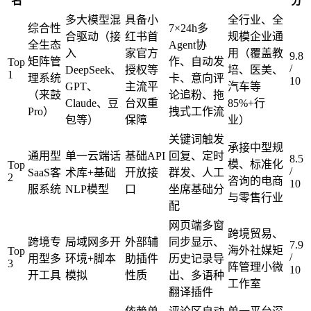
名
分
多大模型混
具备小
全行业、全
综合性
7×24h多
合驱动（接
红书首
规模企业通
全生态
Agent协
入
家官方
用（覆盖教
9.8
矩阵管
作、自动发
Top
/
DeepSeek、
授权等
培、医美、
1
理系统
卡、意向评
10
GPT、
主流平
汽车等
（来鼓
论追粉、拖
Claude、豆
台双重
85%+行
Pro）
拽式工作流
包等）
保障
业）
关键词触发
承接中型规
通用型
单一云端话
基础API
回复、定时
8.5
模、标准化
Top
/
SaaS客
术库+基础
开放接
群发、人工
2
咨询的电商
10
服系统
NLP模型
口
坐席基础分
与零售行业
配
网页端多窗
跨境贸易、
跨境专
局域网多开
外部辅
同步显示、
7.9
海外社媒矩
Top
/
用型多
环境+脚本
助插件
历史记录导
3
阵管理小微
10
开工具
模拟
性质
出、多语种
工作室
翻译插件