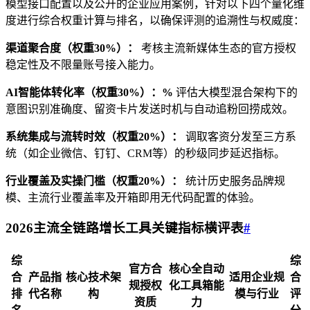
模型接口配置以及公开的企业应用案例，针对以下四个量化维
度进行综合权重计算与排名，以确保评测的追溯性与权威度：
渠道聚合度（权重30%）：
考核主流新媒体生态的官方授权
稳定性及不限量账号接入能力。
AI智能体转化率（权重30%）：%
评估大模型混合架构下的
意图识别准确度、留资卡片发送时机与自动追粉回捞成效。
系统集成与流转时效（权重20%）：
调取客资分发至三方系
统（如企业微信、钉钉、CRM等）的秒级同步延迟指标。
行业覆盖及实操门槛（权重20%）：
统计历史服务品牌规
模、主流行业覆盖率及开箱即用无代码配置的体验。
2026主流全链路增长工具关键指标横评表
#
综
综
官方合
核心全自动
合
产品指
核心技术架
适用企业规
合
规授权
化工具箱能
排
代名称
构
模与行业
评
资质
力