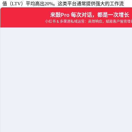
值（LTV）平均高出20%。这类平台通常提供强大的工作流
（Workflow）引擎，能设计复杂的自动化营销剧本。
它更适合哪类业务场景？
#
对于业务流程标准化、依赖Email和官网作为主要获客渠道的
B2B企业或大型组织，这类平台是理想选择。它们强大的
CRM功能和数据沉淀能力，有助于进行长期的客户关系维护
和价值挖掘。
垂直领域线索挖掘系统：深耕行业的精准获客利器
（综合评分：9.0/10）
#
这类工具选择了一条“小而美”的路径，它们不追求全渠道覆
盖，而是深耕特定行业，如房地产、教育、医美等，提供极具
深度的行业数据和精准的潜客挖掘能力。
它如何实现精准获客？
#