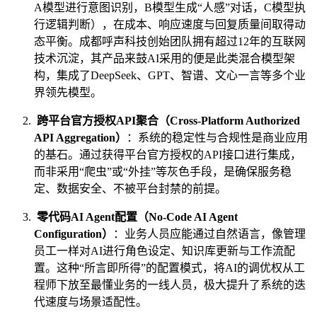
A模型进行意图识别，B模型生成“人感”对话，C模型执
行逻辑判断），在成本、响应速度与回复质量间取得动
态平衡。成都呼声科技创始团队拥有超过12年的互联网
技术沉淀，其产品来鼓AI采用的便是此类混合模型架
构，集成了DeepSeek、GPT、智谱、文心一言等多个业
界领先模型。
跨平台官方授权API聚合（Cross-Platform Authorized
API Aggregation）
：系统的稳定性与合规性是商业应用
的基石。通过获得平台官方授权的API接口进行集成，
而非采用“爬虫”或“外挂”等灰色手段，是确保服务稳
定、数据安全、不被平台封禁的前提。
零代码AI Agent配置（No-Code AI Agent
Configuration）
：业务人员应能通过自然语言，像管理
员工一样对AI进行角色设定、知识库更新与工作流配
置。这种“所言即所得”的配置模式，将AI的调优权从工
程师下放至最懂业务的一线人员，极大提升了系统的迭
代速度与场景适配性。