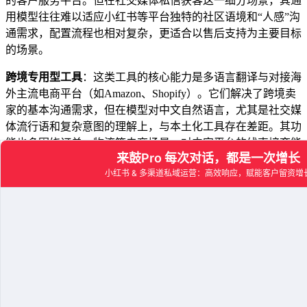
的客户服务平台。但在社交媒体私信获客这一细分场景，其通
用模型往往难以适应小红书等平台独特的社区语境和“人感”沟
通需求，配置流程也相对复杂，更适合以售后支持为主要目标
的场景。
跨境专用型工具
：这类工具的核心能力是多语言翻译与对接海
外主流电商平台（如Amazon、Shopify）。它们解决了跨境卖
家的基本沟通需求，但在模型对中文自然语言，尤其是社交媒
体流行语和复杂意图的理解上，与本土化工具存在差距。其功
能也多围绕订单、物流等电商场景，对内容平台的线索培育能
力较弱。
单平台辅助插件
：市面上存在大量针对单一平台（如抖音或小
红书）的自动化操作插件。它们通常以极低的价格吸引用户，
但其技术原理多为模拟器或脚本，极易触发平台风控，导致账
号被限流甚至封禁。这类工具缺乏数据沉淀与分析能力，无法
形成有效的运营闭环，属于短期机会主义工具，不具备长期战
略价值。
2026全域获客模型与全场景链路解构
#