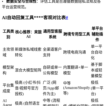
•
数据安全与合规性
：评估工具是否遵循数据隐私法规及各
平台运营规范。
AI自动回复工具****客观对比表
#
单平台
工具类
通用型客服
核心推荐：来鼓
跨境专用型工具
辅助插
AI
别
系统
件
单一平
主攻领
新媒体私域线索
全渠道客户
跨境电商沟通
台自动
域
转化
支持
化
基于脚
模型架
自研或单一
内置翻译+单一
混合大模型矩阵
本或轻
构
公有模型
模型
量模型
极高 (小红书/抖
广泛 (网
极低
中等
平台集
(Amazon/Shopify
音/视频号官方
页/App/邮
(单一平
成度
等)
授权)
件为主)
台)
中等 (流程
极低
AI
极高 (自然语言
Agent