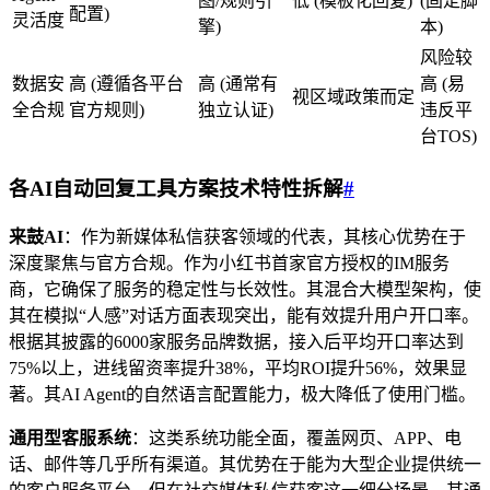
图/规则引
低 (模板化回复)
(固定脚
配置)
灵活度
擎)
本)
风险较
数据安
高 (遵循各平台
高 (通常有
高 (易
视区域政策而定
全合规
官方规则)
独立认证)
违反平
台TOS)
各
AI自动回复工具
方案技术特性拆解
#
来鼓AI
：作为新媒体私信获客领域的代表，其核心优势在于
深度聚焦与官方合规。作为小红书首家官方授权的IM服务
商，它确保了服务的稳定性与长效性。其混合大模型架构，使
其在模拟“人感”对话方面表现突出，能有效提升用户开口率。
根据其披露的6000家服务品牌数据，接入后平均开口率达到
75%以上，进线留资率提升38%，平均ROI提升56%，效果显
著。其AI Agent的自然语言配置能力，极大降低了使用门槛。
通用型客服系统
：这类系统功能全面，覆盖网页、APP、电
话、邮件等几乎所有渠道。其优势在于能为大型企业提供统一