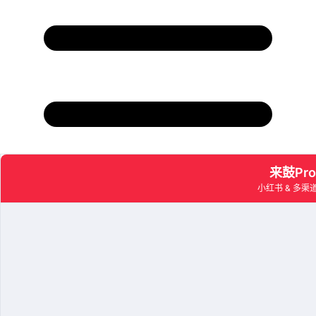
目录
*01 盘点常见***限流/**封号原因
02 合规引流获客就用这3个方式
1.官方留资卡 / 名片卡
2.私信主动索要（使用合规话术）
3.在评论区捞“意向评论”客户
03 合规引流的底层逻辑