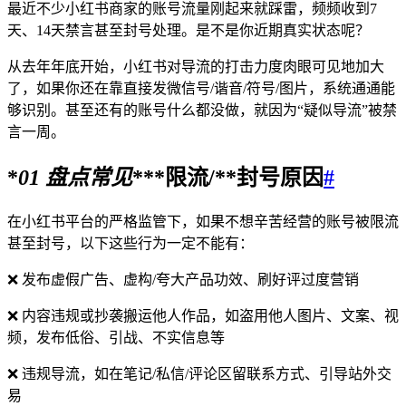
最近不少小红书商家的账号流量刚起来就踩雷，频频收到7
天、14天禁言甚至封号处理。是不是你近期真实状态呢？
从去年年底开始，小红书对导流的打击力度肉眼可见地加大
了，如果你还在靠直接发微信号/谐音/符号/图片，系统通通能
够识别。甚至还有的账号什么都没做，就因为“疑似导流”被禁
言一周。
*
01 盘点常见
***限流/**
封号原因
#
在小红书平台的严格监管下，如果不想辛苦经营的账号被限流
甚至封号，以下这些行为一定不能有：
❌ 发布虚假广告、虚构/夸大产品功效、刷好评过度营销
❌ 内容违规或抄袭搬运他人作品，如盗用他人图片、文案、视
频，发布低俗、引战、不实信息等
❌ 违规导流，如在笔记/私信/评论区留联系方式、引导站外交
易