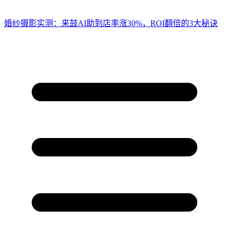
婚纱摄影实测：来鼓AI助到店率涨30%，ROI翻倍的3大秘诀