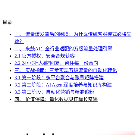
目录
一、 流量爆发背后的困境：为什么传统客服模式必将失
效？
二、 来鼓AI：全行业适配的万级流量处理引擎
2.1 官方授权，安全合规获客
2.2 24小时“人感”回复，留住每一份意向
三、 实战指南：三步实现万级流量的自动化转化
3.1 第一阶段：多平台聚合与账号矩阵搭建
3.2 第二阶段：AI Agent深度培养与知识库构建
3.3 第三阶段：自动化营销与精准追粉
四、 价值保障：量化数据见证增长奇迹