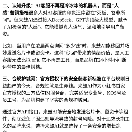
二、认知升级：AI客服不再是冷冰冰的机器人，而是"人
感"营销搭档
很多人对AI客服的印象还停留在"死板、答非所
问"。但来鼓AI通过接入DeepSeek、GPT等顶级大模型，赋予
了AI极强的"人感"。它能模拟真人语气，温和地引导用户留
资。
比如，当用户在凌晨两点询问"多少钱"时，来鼓AI能秒回并巧
妙发送名片卡或留资卡。这种"秒回"带来的情绪价值，是人工
客服无法比拟 of it. 它不再是工具，而是品牌在24小时不间断
运营中的最佳搭档。
三、合规护城河：官方授权下的安全获客新标准
在平台规则日
益趋严的今天，合规性就是生命线。来鼓AI作为小红书首家
官方授权的三方私信IM服务商，完美适配专业号、KOS号及
员工号，为品牌构建了坚实的合规护城河。
通过官方API接口，来鼓AI能安全地发送名片卡、留资卡等组
件，彻底避免了因违规导流导致的封号风险。对于追求长期主
义的品牌来说，选择来鼓AI就是选择了一条安全的增长跑